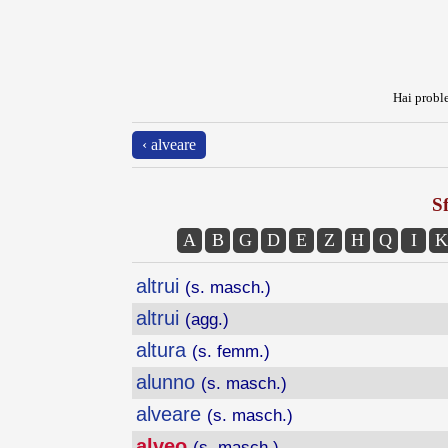
Hai proble
‹ alveare
Sf
A
B
G
D
E
Z
H
Q
I
K
altrui
(s. masch.)
altrui
(agg.)
altura
(s. femm.)
alunno
(s. masch.)
alveare
(s. masch.)
alveo
(s. masch.)