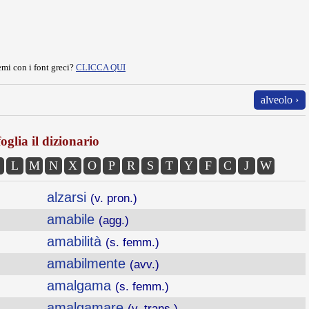
mi con i font greci?
CLICCA QUI
alveolo ›
oglia il dizionario
L
M
N
X
O
P
R
S
T
Y
F
C
J
W
alzarsi
(v. pron.)
amabile
(agg.)
amabilità
(s. femm.)
amabilmente
(avv.)
amalgama
(s. femm.)
amalgamare
(v. trans.)