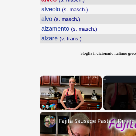
alveolo
(s. masch.)
alvo
(s. masch.)
alzamento
(s. masch.)
alzare
(v. trans.)
Sfoglia il dizionario italiano greco
×
Play
Unmute
Fullscreen
Fajita Sausage Pasta | Dining