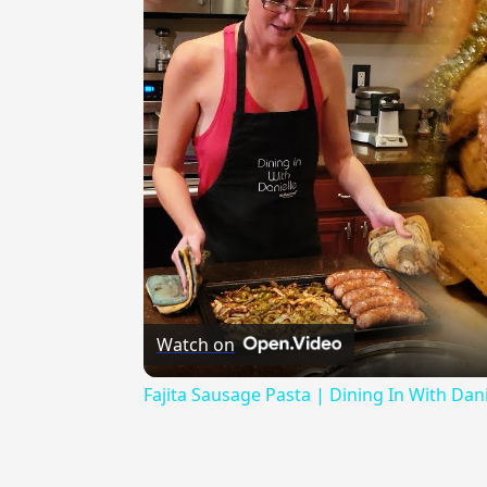
Watch on
Fajita Sausage Pasta | Dining In With Dani
{{ID:ALVEO100}}
---CACHE---