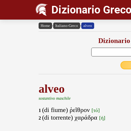
Dizionario Greco
Home
›
Italiano-Greco
›
alveo
Dizionario
alveo
sostantivo maschile
(di fiume) ῥεῖθρον
[τό]
1
(di torrente) χαράδρα
[ἡ]
2