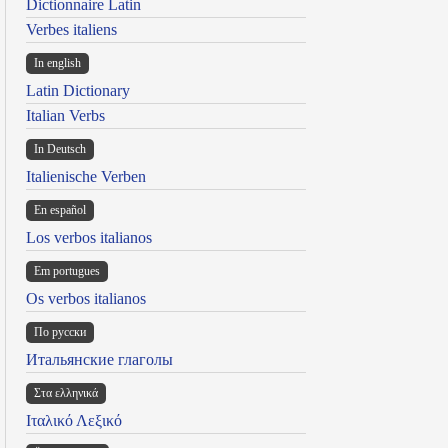
Dictionnaire Latin
Verbes italiens
In english
Latin Dictionary
Italian Verbs
In Deutsch
Italienische Verben
En español
Los verbos italianos
Em portugues
Os verbos italianos
По русски
Итальянские глаголы
Στα ελληνικά
Ιταλικό Λεξικό