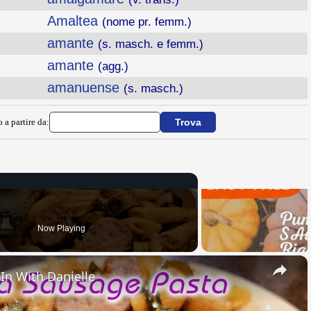
Amaltea
(nome pr. femm.)
amante
(s. masch. e femm.)
amante
(agg.)
amanuense
(s. masch.)
 a partire da:
Now Playing
×
 In With Danielle