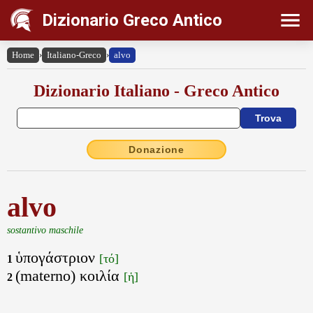
Dizionario Greco Antico
Home
›
Italiano-Greco
›
alvo
Dizionario Italiano - Greco Antico
Donazione
alvo
sostantivo maschile
ὑπογάστριον
[τό]
1
(materno) κοιλία
[ἡ]
2