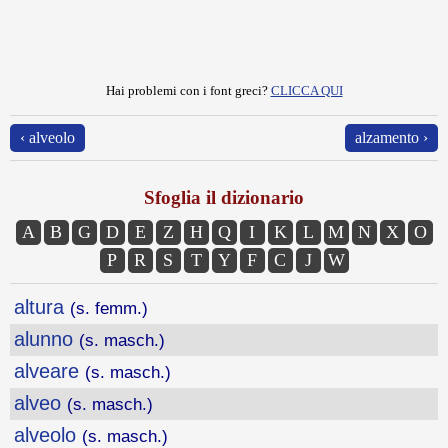
Hai problemi con i font greci?
CLICCA QUI
‹ alveolo
alzamento ›
Sfoglia il dizionario
A
B
G
D
E
Z
H
Q
I
K
L
M
N
X
O
P
R
S
T
Y
F
C
J
W
altura
(s. femm.)
alunno
(s. masch.)
alveare
(s. masch.)
alveo
(s. masch.)
alveolo
(s. masch.)