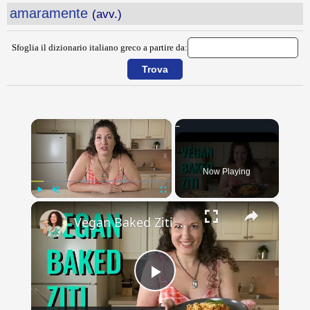
amaramente
(avv.)
Sfoglia il dizionario italiano greco a partire da:
×
Now Playing
×
Play
Unmute
Fullscreen
Vegan Baked Ziti with Lentils, Tofu Ricotta, and Cashew Mozzarella
Play