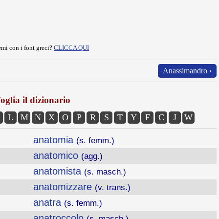
mi con i font greci?
CLICCA QUI
Anassimandro ›
oglia il dizionario
L
M
N
X
O
P
R
S
T
Y
F
C
J
W
anatomia
(s. femm.)
anatomico
(agg.)
anatomista
(s. masch.)
anatomizzare
(v. trans.)
anatra
(s. femm.)
anatroccolo
(s. masch.)