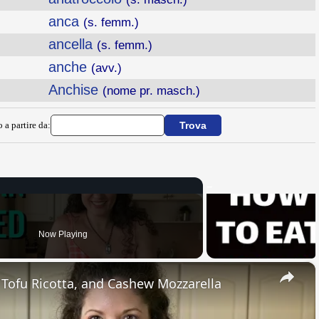
anca
(s. femm.)
ancella
(s. femm.)
anche
(avv.)
Anchise
(nome pr. masch.)
 a partire da:
Now Playing
×
, Tofu Ricotta, and Cashew Mozzarella