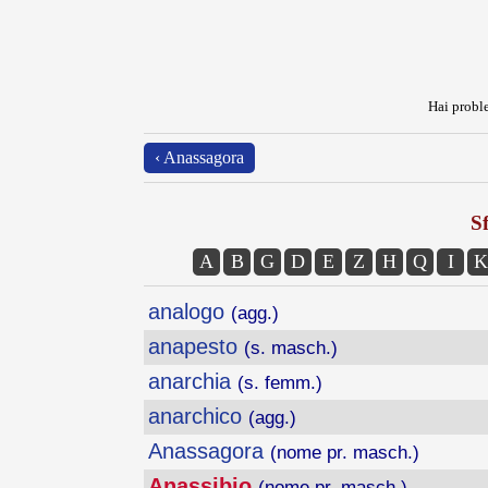
Hai proble
‹ Anassagora
Sf
A
B
G
D
E
Z
H
Q
I
K
analogo
(agg.)
anapesto
(s. masch.)
anarchia
(s. femm.)
anarchico
(agg.)
Anassagora
(nome pr. masch.)
Anassibio
(nome pr. masch.)