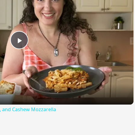
Play
Video
ta, and Cashew Mozzarella