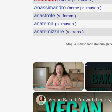
Anassimandro
(nome pr. masch.)
anastrofe
(s. femm.)
anatema
(s. masch.)
anatemizzare
(v. trans.)
Sfoglia il dizionario italiano greco
×
Play
Unmute
Fullscreen
Vegan Baked Ziti with Lentils