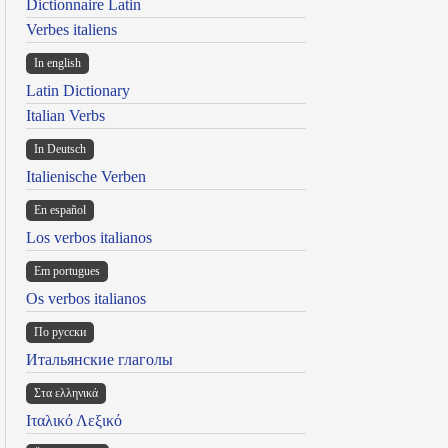
Dictionnaire Latin
Verbes italiens
In english
Latin Dictionary
Italian Verbs
In Deutsch
Italienische Verben
En español
Los verbos italianos
Em portugues
Os verbos italianos
По русски
Итальянские глаголы
Στα ελληνικά
Ιταλικό Λεξικό