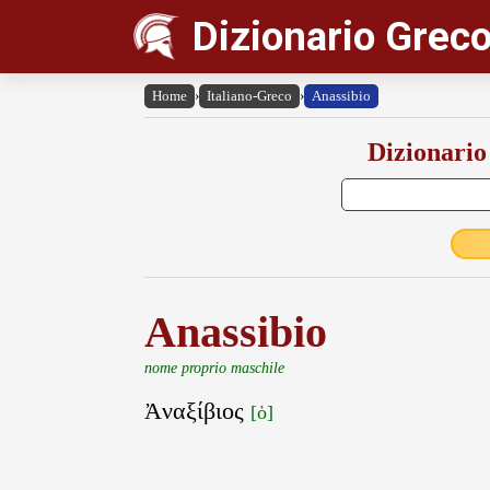
Dizionario Greco
Home
›
Italiano-Greco
›
Anassibio
Dizionario
Anassibio
nome proprio maschile
Ἀναξίβιος
[ὁ]