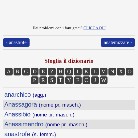
Hai problemi con i font greci?
CLICCA QUI
‹ anastrofe
anatemizzare ›
Sfoglia il dizionario
A
B
G
D
E
Z
H
Q
I
K
L
M
N
X
O
P
R
S
T
Y
F
C
J
W
anarchico
(agg.)
Anassagora
(nome pr. masch.)
Anassibio
(nome pr. masch.)
Anassimandro
(nome pr. masch.)
anastrofe
(s. femm.)