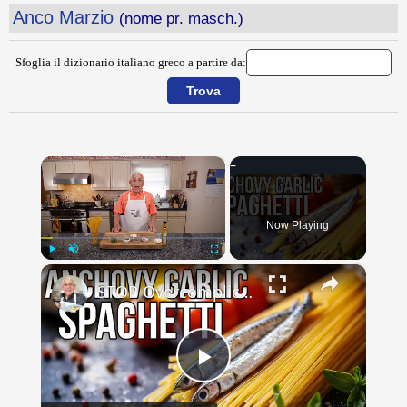
Anco Marzio
(nome pr. masch.)
Sfoglia il dizionario italiano greco a partire da:
×
Now Playing
×
Play
Unmute
Fullscreen
STOP Overcomplicating Pasta: This 5-Ingredient Recipe Changes Everything
Play