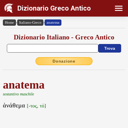
Dizionario Greco Antico
Home
›
Italiano-Greco
›
anatema
Dizionario Italiano - Greco Antico
Donazione
anatema
sostantivo maschile
ἀνάθεμα
[-τος, τό]