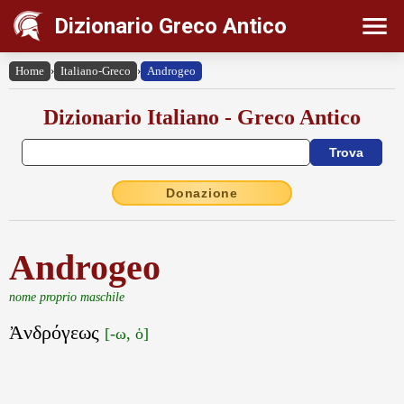
Dizionario Greco Antico
Home
›
Italiano-Greco
›
Androgeo
Dizionario Italiano - Greco Antico
Donazione
Androgeo
nome proprio maschile
Ἀνδρόγεως
[-ω, ὁ]