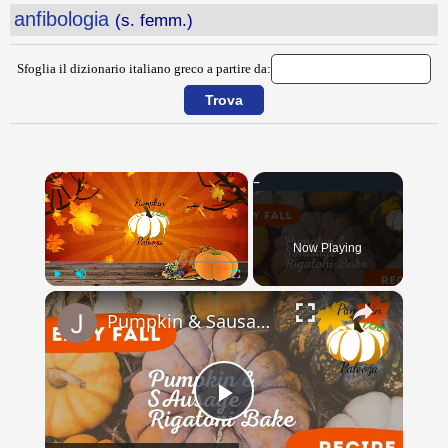
anfibologia
(s. femm.)
Sfoglia il dizionario italiano greco a partire da:
×
Now Playing
×
Play
Unmute
Fullscreen
Pumpkin & Sausage Rigitoni Bake // Pumpkin Palooza // Jeni Gough
Play