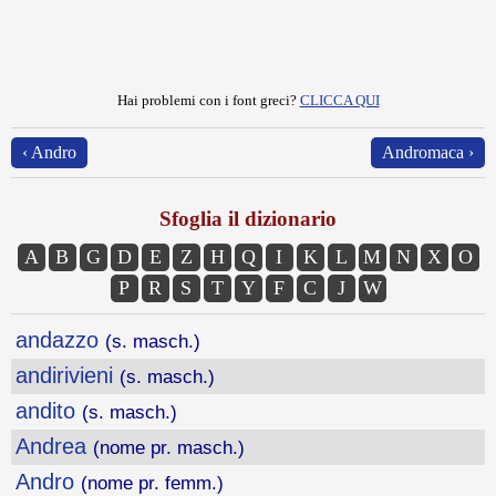
Hai problemi con i font greci?
CLICCA QUI
‹ Andro
Andromaca ›
Sfoglia il dizionario
A
B
G
D
E
Z
H
Q
I
K
L
M
N
X
O
P
R
S
T
Y
F
C
J
W
andazzo
(s. masch.)
andirivieni
(s. masch.)
andito
(s. masch.)
Andrea
(nome pr. masch.)
Andro
(nome pr. femm.)