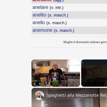
anelare
(v. intr.)
anelito
(s. masch.)
anello
(s. masch.)
anemone
(s. masch.)
Sfoglia il dizionario italiano greco
×
Play
Unmute
Fullscreen
Spaghetti alla Mezzanotte Re