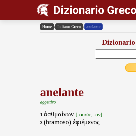
Dizionario Greco
Home
›
Italiano-Greco
›
anelante
Dizionario
anelante
aggettivo
ἀσθμαίνων
[-ουσα, -ον]
1
(bramoso) ἐφιέμενος
2