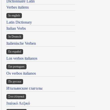
Dictionnaire Latin
Verbes italiens
In english
Latin Dictionary
Italian Verbs
In Deutsch
Italienische Verben
En español
Los verbos italianos
Em portugues
Os verbos italianos
По русски
Итальянские глаголы
Στα ελληνικά
Ιταλικό Λεξικό