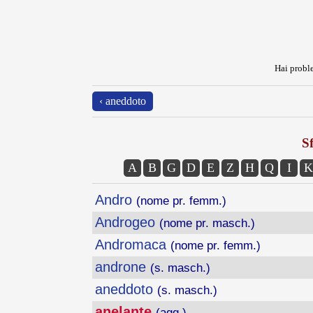
Hai proble
‹ aneddoto
Sf
A
B
G
D
E
Z
H
Q
I
K
Andro
(nome pr. femm.)
Androgeo
(nome pr. masch.)
Andromaca
(nome pr. femm.)
androne
(s. masch.)
aneddoto
(s. masch.)
anelante
(agg.)