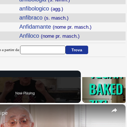
anfibologico
(agg.)
anfibraco
(s. masch.)
Anfidamante
(nome pr. masch.)
Anfiloco
(nome pr. masch.)
 a partire da:
Now Playing
×
cipe