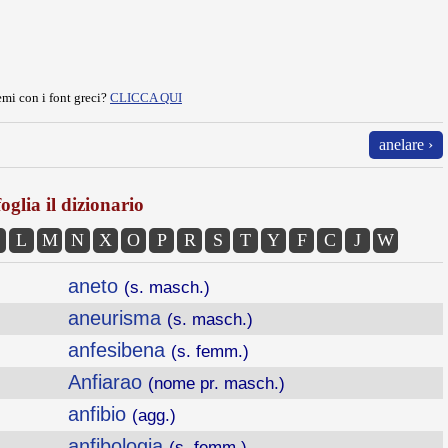
mi con i font greci?
CLICCA QUI
anelare ›
oglia il dizionario
L
M
N
X
O
P
R
S
T
Y
F
C
J
W
aneto
(s. masch.)
aneurisma
(s. masch.)
anfesibena
(s. femm.)
Anfiarao
(nome pr. masch.)
anfibio
(agg.)
anfibologia
(s. femm.)