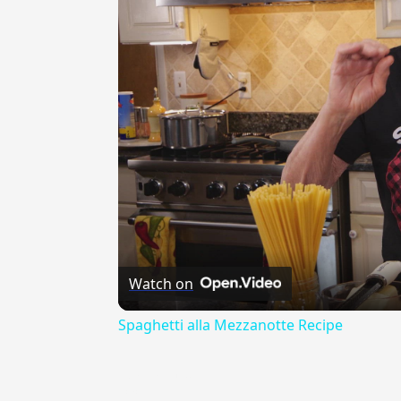
Watch on
Spaghetti alla Mezzanotte Recipe
{{ID:ANELANTE100}}
---CACHE---