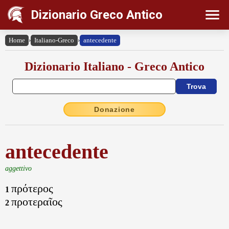
Dizionario Greco Antico
Home
›
Italiano-Greco
›
antecedente
Dizionario Italiano - Greco Antico
Donazione
antecedente
aggettivo
πρότερος
1
προτεραῖος
2