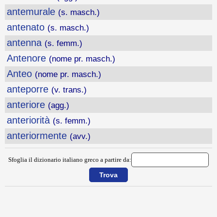
antemurale
(s. masch.)
antenato
(s. masch.)
antenna
(s. femm.)
Antenore
(nome pr. masch.)
Anteo
(nome pr. masch.)
anteporre
(v. trans.)
anteriore
(agg.)
anteriorità
(s. femm.)
anteriormente
(avv.)
Sfoglia il dizionario italiano greco a partire da:
{{ID:ANTECEDENTE100}}
---CACHE---