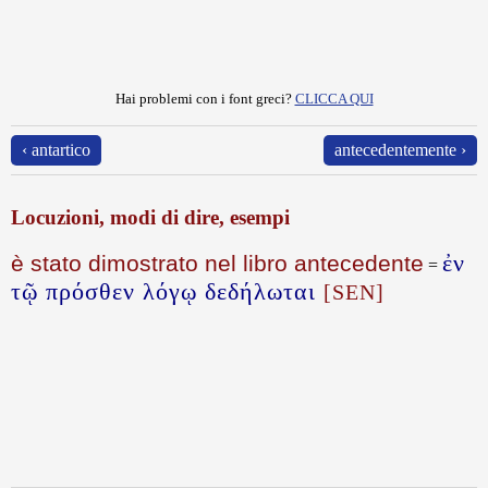
Hai problemi con i font greci?
CLICCA QUI
‹ antartico
antecedentemente ›
Locuzioni, modi di dire, esempi
ἐν
è stato dimostrato nel libro antecedente
=
τῷ πρόσθεν λόγῳ δεδήλωται
[SEN]