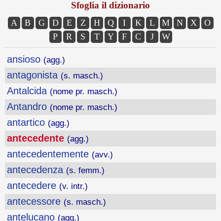
Sfoglia il dizionario
A
B
G
D
E
Z
H
Q
I
K
L
M
N
X
O
P
R
S
T
Y
F
C
J
W
ansioso
(agg.)
antagonista
(s. masch.)
Antalcida
(nome pr. masch.)
Antandro
(nome pr. masch.)
antartico
(agg.)
antecedente
(agg.)
antecedentemente
(avv.)
antecedenza
(s. femm.)
antecedere
(v. intr.)
antecessore
(s. masch.)
antelucano
(agg.)