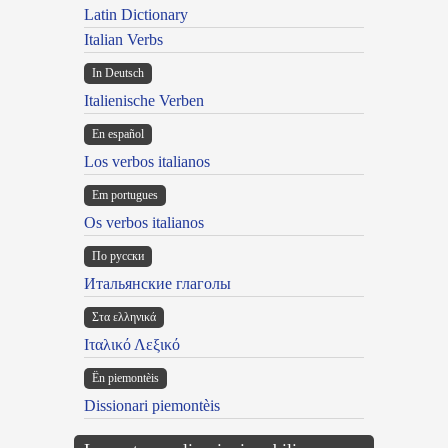
Latin Dictionary
Italian Verbs
In Deutsch
Italienische Verben
En español
Los verbos italianos
Em portugues
Os verbos italianos
По русски
Итальянские глаголы
Στα ελληνικά
Ιταλικό Λεξικό
Ën piemontèis
Dissionari piemontèis