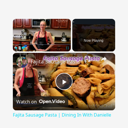
×
Now Playing
×
Play
Unmute
Fullscreen
Fajita Sausage Pasta | Dining In With Danielle
Play
Watch on
Video
Fajita Sausage Pasta | Dining In With Danielle