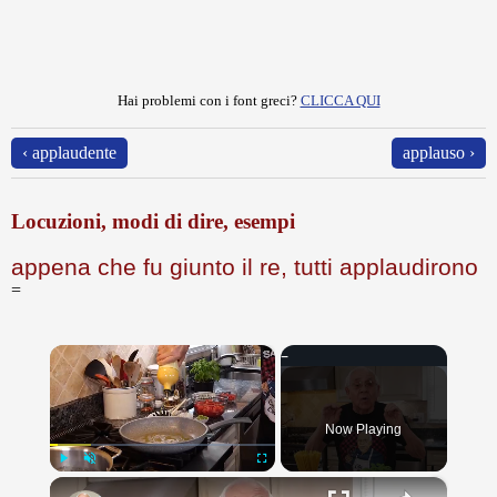
Hai problemi con i font greci?
CLICCA QUI
‹ applaudente
applauso ›
Locuzioni, modi di dire, esempi
appena che fu giunto il re, tutti applaudirono
=
×
Now Playing
×
Play
Unmute
Fullscreen