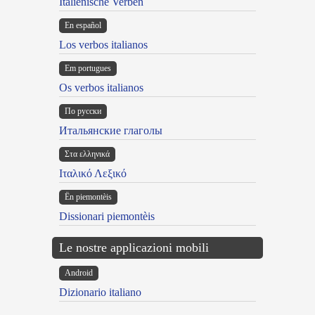
Italienische Verben
En español
Los verbos italianos
Em portugues
Os verbos italianos
По русски
Итальянские глаголы
Στα ελληνικά
Ιταλικό Λεξικό
Ën piemontèis
Dissionari piemontèis
Le nostre applicazioni mobili
Android
Dizionario italiano