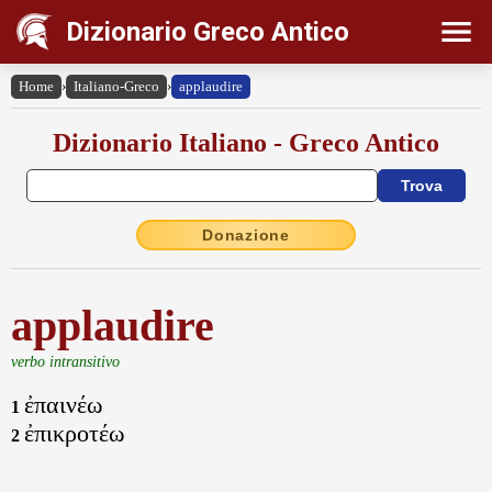
Dizionario Greco Antico
Home
›
Italiano-Greco
›
applaudire
Dizionario Italiano - Greco Antico
Donazione
applaudire
verbo intransitivo
ἐπαινέω
1
ἐπικροτέω
2