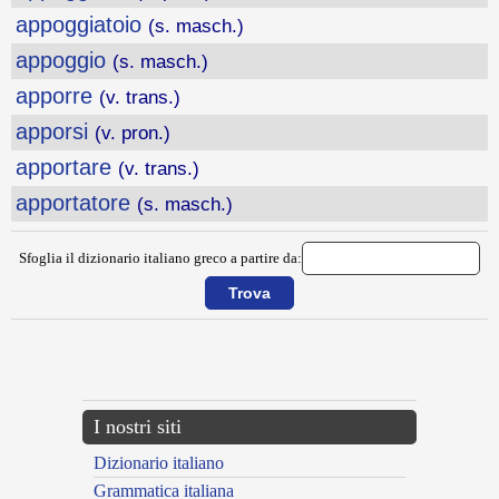
appoggiatoio
(s. masch.)
appoggio
(s. masch.)
apporre
(v. trans.)
apporsi
(v. pron.)
apportare
(v. trans.)
apportatore
(s. masch.)
Sfoglia il dizionario italiano greco a partire da:
{{ID:APPLAUDIRE100}}
---CACHE---
I nostri siti
Dizionario italiano
Grammatica italiana