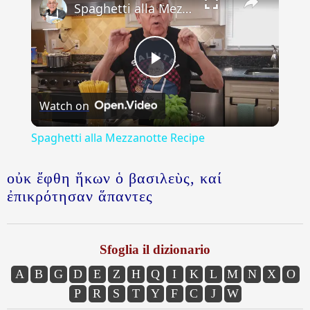
Spaghetti alla Mezzanotte Recipe
Play
Watch on
Video
Spaghetti alla Mezzanotte Recipe
οὐκ ἔφθη ἥκων ὁ βασιλεὺς, καί
ἐπικρότησαν ἅπαντες
Sfoglia il dizionario
A
B
G
D
E
Z
H
Q
I
K
L
M
N
X
O
P
R
S
T
Y
F
C
J
W