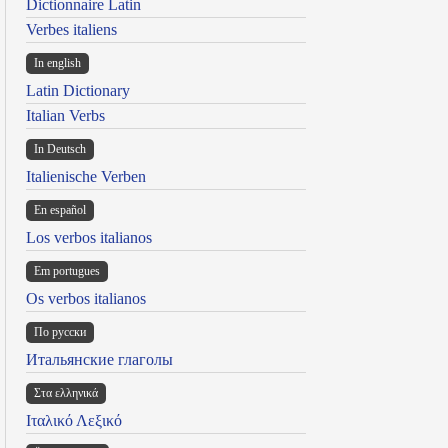
Dictionnaire Latin
Verbes italiens
In english
Latin Dictionary
Italian Verbs
In Deutsch
Italienische Verben
En español
Los verbos italianos
Em portugues
Os verbos italianos
По русски
Итальянские глаголы
Στα ελληνικά
Ιταλικό Λεξικό