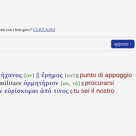
mi con i font greci?
CLICCA QUI
apporre ›
μήχανος
|| ἔρημος
punto di appoggio
[ον]
[ον]
||
ὁρμητήριον
procurarsi
militare
[ου, τό]
||
ν εὑρίσκομαι ἀπό τινος
tu sei il nostro
||