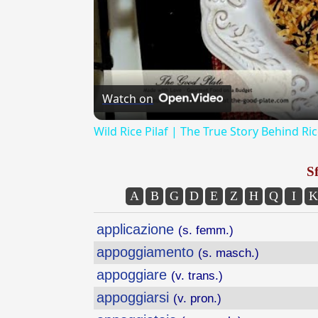
Watch on
Wild Rice Pilaf | The True Story Behind Ri
Sf
A
B
G
D
E
Z
H
Q
I
K
applicazione
(s. femm.)
appoggiamento
(s. masch.)
appoggiare
(v. trans.)
appoggiarsi
(v. pron.)