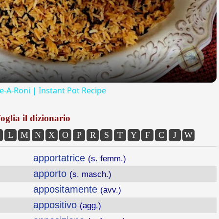
Video
ce-A-Roni | Instant Pot Recipe
oglia il dizionario
L
M
N
X
O
P
R
S
T
Y
F
C
J
W
apportatrice
(s. femm.)
apporto
(s. masch.)
appositamente
(avv.)
appositivo
(agg.)