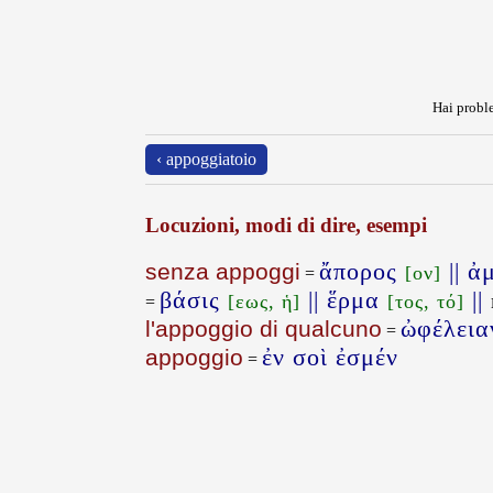
Hai proble
‹ appoggiatoio
Locuzioni, modi di dire, esempi
ἄπορος
|| ἀ
senza appoggi
[ον]
=
βάσις
|| ἕρμα
||
[εως, ἡ]
[τος, τό]
=
ὠφέλεια
l'appoggio di qualcuno
=
ἐν σοὶ ἐσμέν
appoggio
=