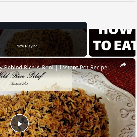
Now Playing
×
ry Behind Rice-A-Roni | Instant Pot Recipe
Play