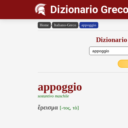
Dizionario Greco
Home
›
Italiano-Greco
›
appoggio
Dizionario
appoggio
sostantivo maschile
ἔρεισμα
[-τος, τὸ]