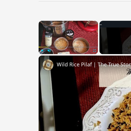
×
Play
Unmute
Fullscreen
Wild Rice Pilaf | The True Sto