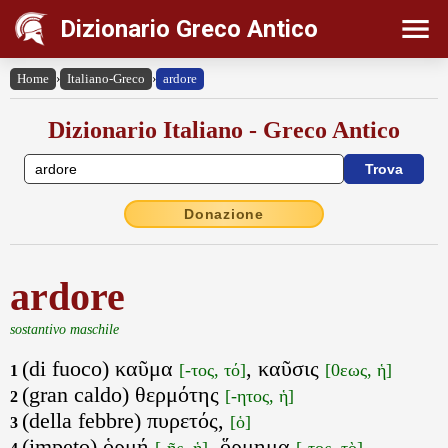
Dizionario Greco Antico
Home
›
Italiano-Greco
›
ardore
Dizionario Italiano - Greco Antico
Donazione
ardore
sostantivo maschile
(di fuoco) καῦμα
, καῦσις
[-τος, τό]
[0εως, ἡ]
1
(gran caldo) θερμότης
[-ητος, ἡ]
2
(della febbre) πυρετός,
[ὁ]
3
(impeto) ὁρμή
, ὅρμημα
[-ῆς, ἡ]
[-τος, τὸ]