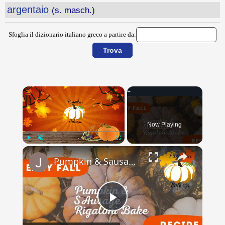
argentaio
(s. masch.)
Sfoglia il dizionario italiano greco a partire da:
×
Now Playing
×
Play
Unmute
Fullscreen
Pumpkin & Sausage Rigitoni Bake // Pumpkin Palooza // Jeni Gough
Play