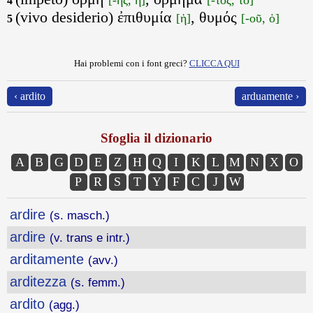
4
(vivo desiderio) ἐπιθυμία
, θυμός
[ἡ]
[-οῦ, ὁ]
5
Hai problemi con i font greci?
CLICCA QUI
‹ ardito
arduamente ›
Sfoglia il dizionario
A
B
G
D
E
Z
H
Q
I
K
L
M
N
X
O
P
R
S
T
Y
F
C
J
W
ardire
(s. masch.)
ardire
(v. trans e intr.)
arditamente
(avv.)
arditezza
(s. femm.)
ardito
(agg.)