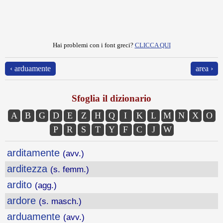
Hai problemi con i font greci?
CLICCA QUI
‹ arduamente
area ›
Sfoglia il dizionario
A
B
G
D
E
Z
H
Q
I
K
L
M
N
X
O
P
R
S
T
Y
F
C
J
W
arditamente
(avv.)
arditezza
(s. femm.)
ardito
(agg.)
ardore
(s. masch.)
arduamente
(avv.)