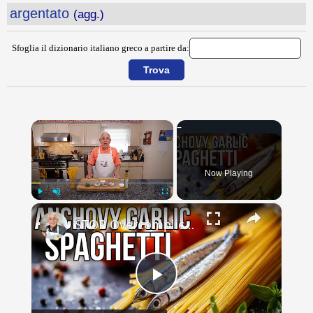
argentato
(agg.)
Sfoglia il dizionario italiano greco a partire da:
×
Now Playing
×
Play
Unmute
Fullscreen
STOP Overcomplicating Pasta: This 5-Ingredient Recipe Changes Everything
Play