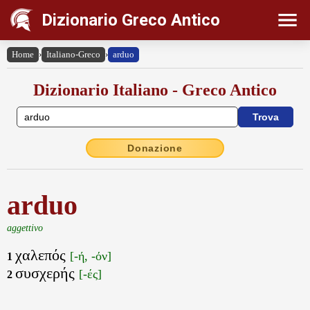
Dizionario Greco Antico
Home
›
Italiano-Greco
›
arduo
Dizionario Italiano - Greco Antico
Donazione
arduo
aggettivo
χαλεπός
[-ή, -όν]
1
συσχερής
[-ές]
2