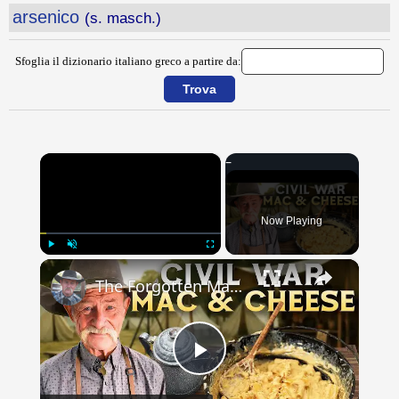
arsenico
(s. masch.)
Sfoglia il dizionario italiano greco a partire da:
×
Now Playing
×
Play
Unmute
Fullscreen
The Forgotten Mac & Cheese That Fed Civil War Soldiers
Play