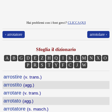
Hai problemi con i font greci?
CLICCA QUI
‹ arrotatore
arrotolare ›
Sfoglia il dizionario
A
B
G
D
E
Z
H
Q
I
K
L
M
N
X
O
P
R
S
T
Y
F
C
J
W
arrostire
(v. trans.)
arrostito
(agg.)
arrotare
(v. trans.)
arrotato
(agg.)
arrotatore
(s. masch.)