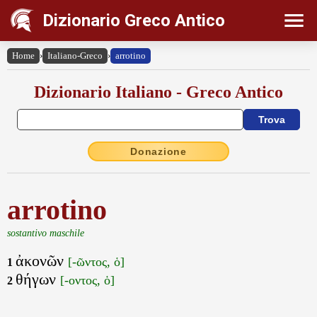
Dizionario Greco Antico
Home
›
Italiano-Greco
›
arrotino
Dizionario Italiano - Greco Antico
Donazione
arrotino
sostantivo maschile
ἀκονῶν
[-ῶντος, ὁ]
1
θήγων
[-οντος, ὁ]
2