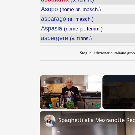
Asopo
(nome pr. masch.)
asparago
(s. masch.)
Aspasia
(nome pr. femm.)
aspergere
(v. trans.)
Sfoglia il dizionario italiano greco
×
Play
Unmute
Fullscreen
Spaghetti alla Mezzanotte Re