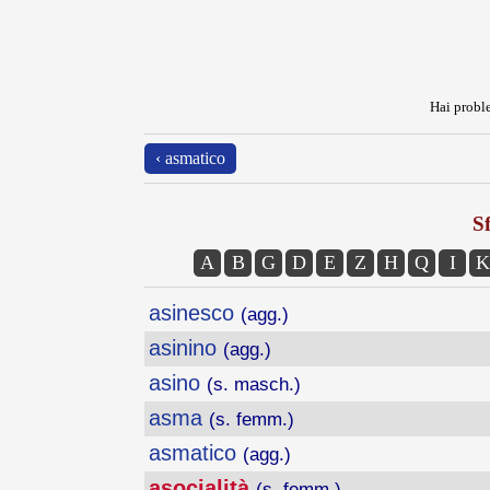
Hai proble
‹ asmatico
Sf
A
B
G
D
E
Z
H
Q
I
K
asinesco
(agg.)
asinino
(agg.)
asino
(s. masch.)
asma
(s. femm.)
asmatico
(agg.)
asocialità
(s. femm.)