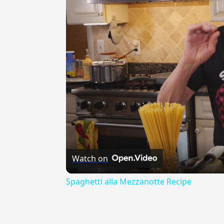
Watch on
Spaghetti alla Mezzanotte Recipe
{{ID:ASOCIALITA100}}
---CACHE---