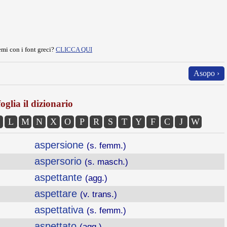
mi con i font greci?
CLICCA QUI
Asopo ›
oglia il dizionario
L
M
N
X
O
P
R
S
T
Y
F
C
J
W
aspersione
(s. femm.)
aspersorio
(s. masch.)
aspettante
(agg.)
aspettare
(v. trans.)
aspettativa
(s. femm.)
aspettato
(agg.)