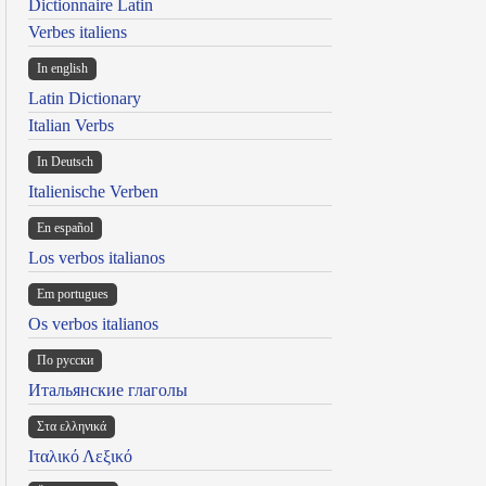
Dictionnaire Latin
Verbes italiens
In english
Latin Dictionary
Italian Verbs
In Deutsch
Italienische Verben
En español
Los verbos italianos
Em portugues
Os verbos italianos
По русски
Итальянские глаголы
Στα ελληνικά
Ιταλικό Λεξικό