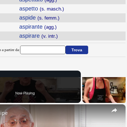
aspetto
(s. masch.)
aspide
(s. femm.)
aspirante
(agg.)
aspirare
(v. intr.)
 a partire da:
Now Playing
×
cipe