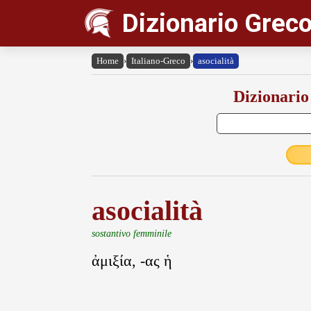
Dizionario Greco
Home
›
Italiano-Greco
›
asocialità
Dizionario
asocialità
sostantivo femminile
ἀμιξία, -ας ἡ