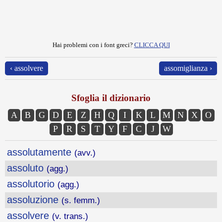
Hai problemi con i font greci?
CLICCA QUI
‹ assolvere
assomiglianza ›
Sfoglia il dizionario
A
B
G
D
E
Z
H
Q
I
K
L
M
N
X
O
P
R
S
T
Y
F
C
J
W
assolutamente
(avv.)
assoluto
(agg.)
assolutorio
(agg.)
assoluzione
(s. femm.)
assolvere
(v. trans.)