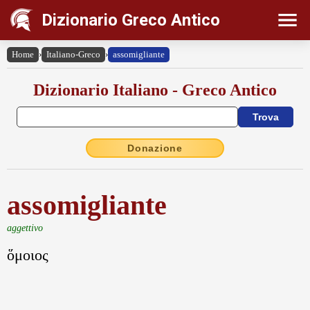
Dizionario Greco Antico
Home
›
Italiano-Greco
›
assomigliante
Dizionario Italiano - Greco Antico
Donazione
assomigliante
aggettivo
ὅμοιος