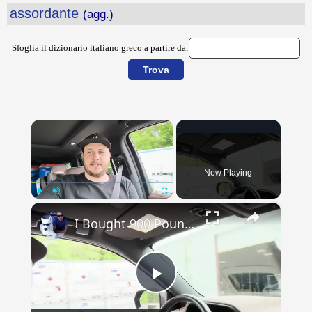
assordante
(agg.)
Sfoglia il dizionario italiano greco a partire da:
×
Now Playing
×
Play
Unmute
Fullscreen
I Bought 900 Pounds of Survival Food! Vlog
Play