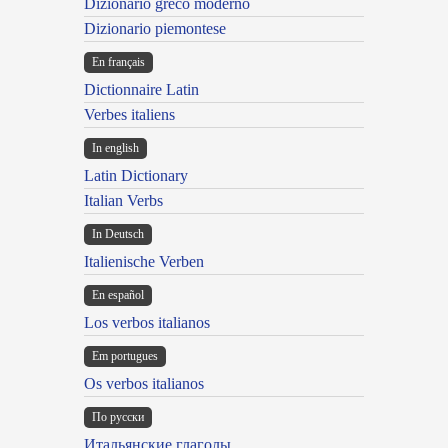
Dizionario greco moderno
Dizionario piemontese
En français
Dictionnaire Latin
Verbes italiens
In english
Latin Dictionary
Italian Verbs
In Deutsch
Italienische Verben
En español
Los verbos italianos
Em portugues
Os verbos italianos
По русски
Итальянские глаголы