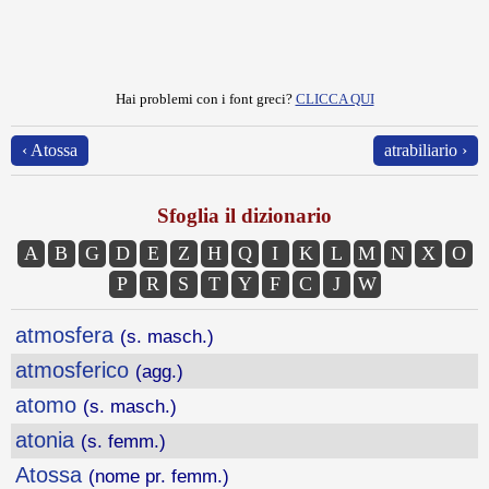
Hai problemi con i font greci?
CLICCA QUI
‹ Atossa
atrabiliario ›
Sfoglia il dizionario
A
B
G
D
E
Z
H
Q
I
K
L
M
N
X
O
P
R
S
T
Y
F
C
J
W
atmosfera
(s. masch.)
atmosferico
(agg.)
atomo
(s. masch.)
atonia
(s. femm.)
Atossa
(nome pr. femm.)