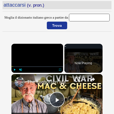
attaccarsi
(v. pron.)
Sfoglia il dizionario italiano greco a partire da:
×
Now Playing
×
Play
Unmute
Fullscreen
The Forgotten Mac & Cheese That Fed Civil War Soldiers
Play