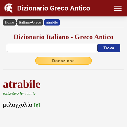
Dizionario Greco Antico
Home
›
Italiano-Greco
›
atrabile
Dizionario Italiano - Greco Antico
Donazione
atrabile
sostantivo femminile
μελαγχολία
[ἡ]