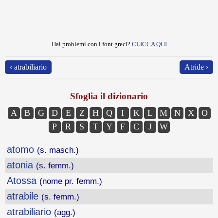
Hai problemi con i font greci?
CLICCA QUI
‹ atrabiliario
Atride ›
Sfoglia il dizionario
A
B
G
D
E
Z
H
Q
I
K
L
M
N
X
O
P
R
S
T
Y
F
C
J
W
atomo
(s. masch.)
atonia
(s. femm.)
Atossa
(nome pr. femm.)
atrabile
(s. femm.)
atrabiliario
(agg.)