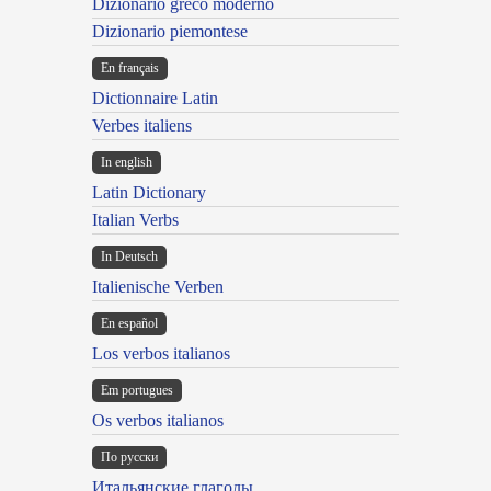
Dizionario greco moderno
Dizionario piemontese
En français
Dictionnaire Latin
Verbes italiens
In english
Latin Dictionary
Italian Verbs
In Deutsch
Italienische Verben
En español
Los verbos italianos
Em portugues
Os verbos italianos
По русски
Итальянские глаголы