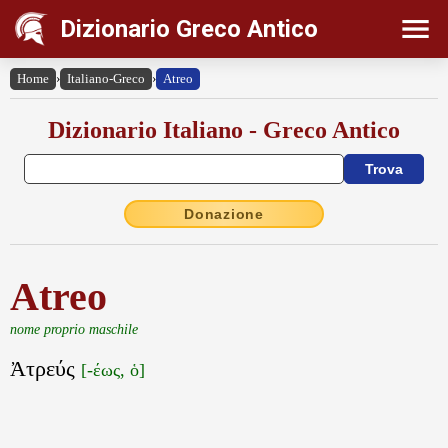
Dizionario Greco Antico
Home
›
Italiano-Greco
›
Atreo
Dizionario Italiano - Greco Antico
Donazione
Atreo
nome proprio maschile
Ἀτρεύς
[-έως, ὁ]