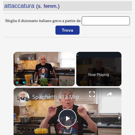
attaccatura
(s. femm.)
Sfoglia il dizionario italiano greco a partire da:
×
Now Playing
×
Play
Unmute
Fullscreen
Spaghetti alla Mezzanotte Recipe
Play