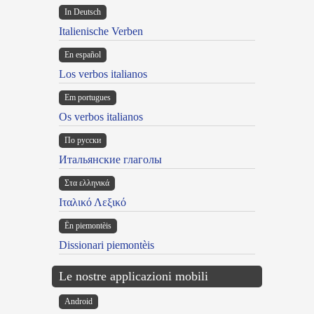
In Deutsch
Italienische Verben
En español
Los verbos italianos
Em portugues
Os verbos italianos
По русски
Итальянские глаголы
Στα ελληνικά
Ιταλικό Λεξικό
Ën piemontèis
Dissionari piemontèis
Le nostre applicazioni mobili
Android