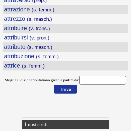
attraverso
(prep.)
attrazione
(s. femm.)
attrezzo
(s. masch.)
attribuire
(v. trans.)
attribuirsi
(v. pron.)
attributo
(s. masch.)
attribuzione
(s. femm.)
attrice
(s. femm.)
Sfoglia il dizionario italiano greco a partire da:
{{ID:ATTORNO100}}
---CACHE---
I nostri siti