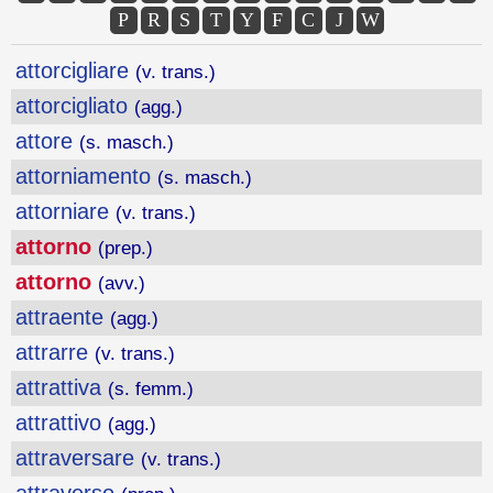
P
R
S
T
Y
F
C
J
W
attorcigliare
(v. trans.)
attorcigliato
(agg.)
attore
(s. masch.)
attorniamento
(s. masch.)
attorniare
(v. trans.)
attorno
(prep.)
attorno
(avv.)
attraente
(agg.)
attrarre
(v. trans.)
attrattiva
(s. femm.)
attrattivo
(agg.)
attraversare
(v. trans.)