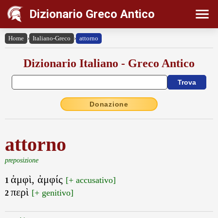
Dizionario Greco Antico
Home
›
Italiano-Greco
›
attorno
Dizionario Italiano - Greco Antico
Donazione
attorno
preposizione
ἀμφὶ, ἀμφίς
[+ accusativo]
1
περὶ
[+ genitivo]
2