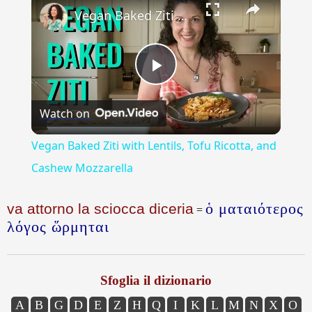
Vegan Baked Ziti with Lentils, Tofu Ricotta, and Cashew Mozzarella
Play
Watch on
Video
Vegan Baked Ziti with Lentils, Tofu Ricotta, and
Cashew Mozzarella
ὁ ματαιότερος
va attorno la sciocca diceria
=
λόγος ὥρμηται
Sfoglia il dizionario
A
B
G
D
E
Z
H
Q
I
K
L
M
N
X
O