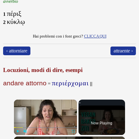
avverbio
πέριξ
1
κύκλῳ
2
Hai problemi con i font greci?
CLICCA QUI
‹ attorniare
attraente ›
Locuzioni, modi di dire, esempi
περιέρχομαι
andare attorno
=
||
×
Now Playing
×
Play
Unmute
Fullscreen