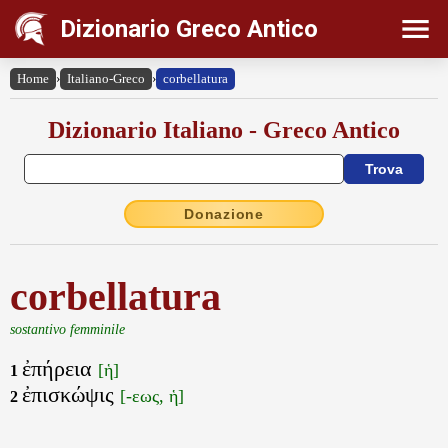
Dizionario Greco Antico
Home
›
Italiano-Greco
›
corbellatura
Dizionario Italiano - Greco Antico
Donazione
corbellatura
sostantivo femminile
ἐπήρεια
[ἡ]
1
ἐπισκώψις
[-εως, ἡ]
2