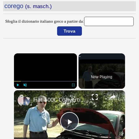
corego
(s. masch.)
Sfoglia il dizionario italiano greco a partire da:
×
Now Playing
×
Play
Unmute
Fullscreen
Fiat 500C Convertible review, from when it was new to the USA
Play