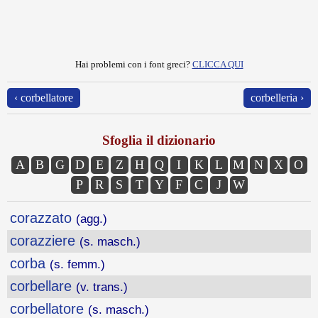
Hai problemi con i font greci?
CLICCA QUI
‹ corbellatore
corbelleria ›
Sfoglia il dizionario
A
B
G
D
E
Z
H
Q
I
K
L
M
N
X
O
P
R
S
T
Y
F
C
J
W
corazzato
(agg.)
corazziere
(s. masch.)
corba
(s. femm.)
corbellare
(v. trans.)
corbellatore
(s. masch.)