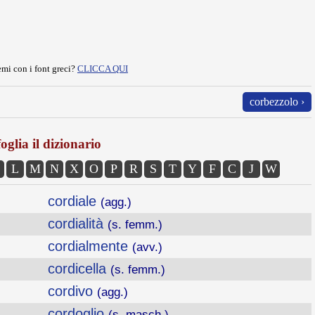
mi con i font greci?
CLICCA QUI
corbezzolo ›
oglia il dizionario
L
M
N
X
O
P
R
S
T
Y
F
C
J
W
cordiale
(agg.)
cordialità
(s. femm.)
cordialmente
(avv.)
cordicella
(s. femm.)
cordivo
(agg.)
cordoglio
(s. masch.)