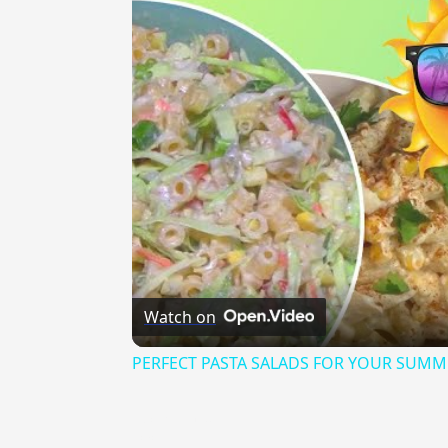
Watch on
PERFECT PASTA SALADS FOR YOUR SUMM
{{ID:CORBELLO100}}
---CACHE---