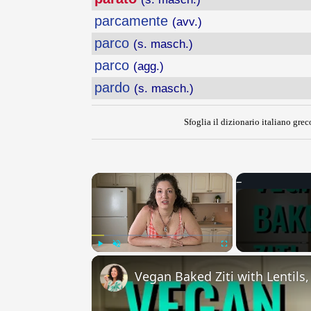
parcamente
(avv.)
parco
(s. masch.)
parco
(agg.)
pardo
(s. masch.)
Sfoglia il dizionario italiano greco
×
Play
Unmute
Fullscreen
Vegan Baked Ziti with Lentils