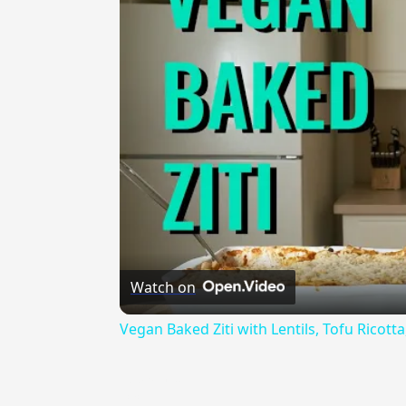
Watch on
Vegan Baked Ziti with Lentils, Tofu Ricot
{{ID:PARATO100}}
---CACHE---