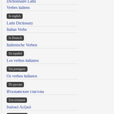
Dictionnaire Latin
Verbes italiens
In english
Latin Dictionary
Italian Verbs
In Deutsch
Italienische Verben
En español
Los verbos italianos
Em portugues
Os verbos italianos
По русски
Итальянские глаголы
Στα ελληνικά
Ιταλικό Λεξικό