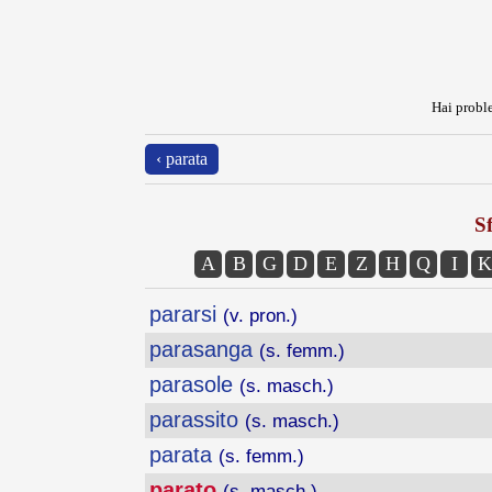
Hai proble
‹ parata
Sf
A
B
G
D
E
Z
H
Q
I
K
pararsi
(v. pron.)
parasanga
(s. femm.)
parasole
(s. masch.)
parassito
(s. masch.)
parata
(s. femm.)
parato
(s. masch.)