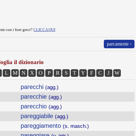
mi con i font greci?
CLICCA QUI
parcamente ›
oglia il dizionario
L
M
N
X
O
P
R
S
T
Y
F
C
J
W
parecchi
(agg.)
parecchie
(agg.)
parecchio
(agg.)
pareggiabile
(agg.)
pareggiamento
(s. masch.)
pareggiare
(v. intr.)