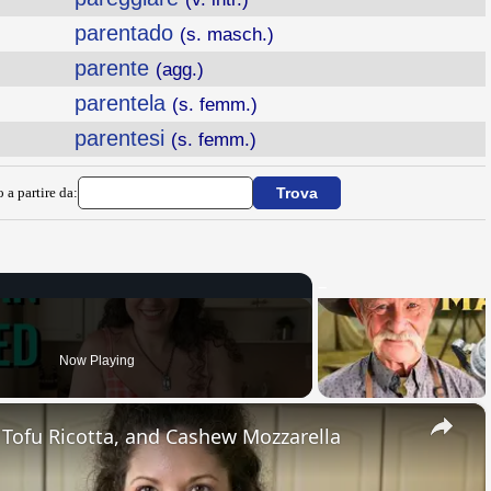
parentado
(s. masch.)
parente
(agg.)
parentela
(s. femm.)
parentesi
(s. femm.)
 a partire da:
Now Playing
×
, Tofu Ricotta, and Cashew Mozzarella