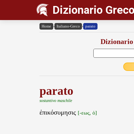
Dizionario Greco
Home
›
Italiano-Greco
›
parato
Dizionario
parato
sostantivo maschile
ἐπικόσυμησις
[-εως, ὁ]