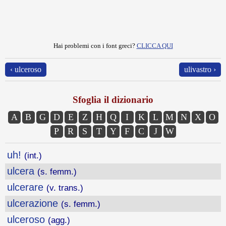
Hai problemi con i font greci?
CLICCA QUI
‹ ulceroso
ulivastro ›
Sfoglia il dizionario
A
B
G
D
E
Z
H
Q
I
K
L
M
N
X
O
P
R
S
T
Y
F
C
J
W
uh!
(int.)
ulcera
(s. femm.)
ulcerare
(v. trans.)
ulcerazione
(s. femm.)
ulceroso
(agg.)