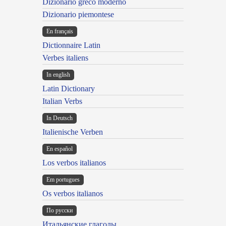
Dizionario greco moderno
Dizionario piemontese
En français
Dictionnaire Latin
Verbes italiens
In english
Latin Dictionary
Italian Verbs
In Deutsch
Italienische Verben
En español
Los verbos italianos
Em portugues
Os verbos italianos
По русски
Итальянские глаголы