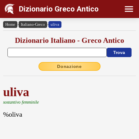
Dizionario Greco Antico
Home
›
Italiano-Greco
›
uliva
Dizionario Italiano - Greco Antico
Donazione
uliva
sostantivo femminile
%οliva