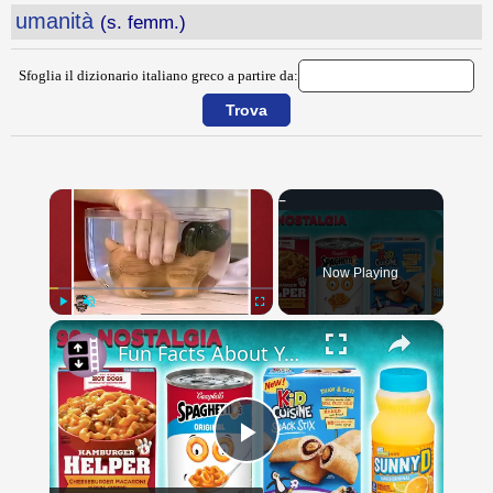
umanità
(s. femm.)
Sfoglia il dizionario italiano greco a partire da:
×
Now Playing
×
Play
Unmute
Fullscreen
Fun Facts About Your Favorite 90s Foods
Play