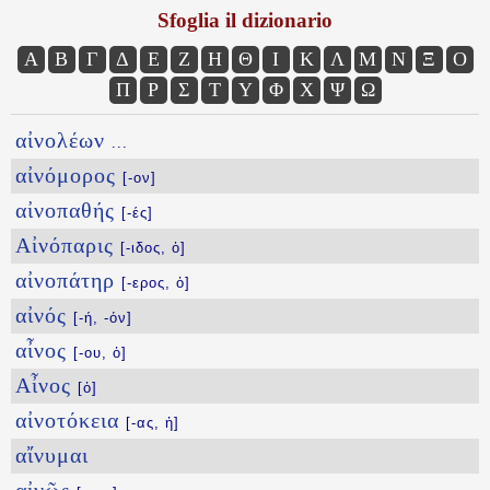
Sfoglia il dizionario
Α
Β
Γ
Δ
Ε
Ζ
Η
Θ
Ι
Κ
Λ
Μ
Ν
Ξ
Ο
Π
Ρ
Σ
Τ
Υ
Φ
Χ
Ψ
Ω
αἰνολέων
...
αἰνόμορος
[-ον]
αἰνοπαθής
[-ές]
Αἰνόπαρις
[-ιδος, ὁ]
αἰνοπάτηρ
[-ερος, ὁ]
αἰνός
[-ή, -όν]
αἶνος
[-ου, ὁ]
Αἶνος
[ὁ]
αἰνοτόκεια
[-ας, ἡ]
αἴνυμαι