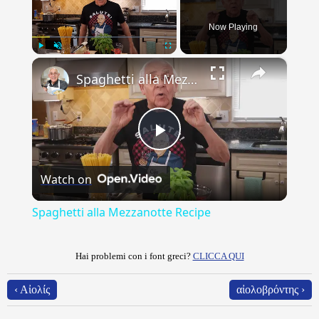
Now Playing
×
Play
Unmute
Fullscreen
Spaghetti alla Mezzanotte Recipe
Play
Watch on
Video
Spaghetti alla Mezzanotte Recipe
Hai problemi con i font greci?
CLICCA QUI
‹ Αἰολίς
αἰολοβρόντης ›