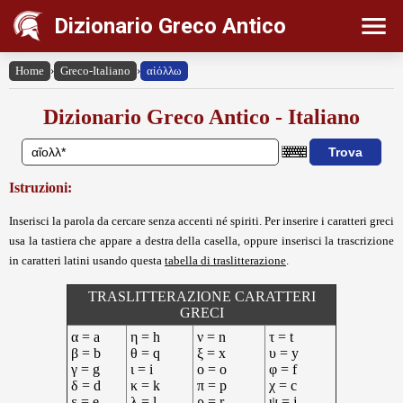
Dizionario Greco Antico
Home
›
Greco-Italiano
›
αἰόλλω
Dizionario Greco Antico - Italiano
Istruzioni:
Inserisci la parola da cercare senza accenti né spiriti. Per inserire i caratteri greci
usa la tastiera che appare a destra della casella, oppure inserisci la trascrizione
in caratteri latini usando questa
tabella di traslitterazione
.
TRASLITTERAZIONE CARATTERI
GRECI
α = a
η = h
ν = n
τ = t
β = b
θ = q
ξ = x
υ = y
γ = g
ι = i
ο = o
φ = f
δ = d
κ = k
π = p
χ = c
ε = e
λ = l
ρ = r
ψ = j