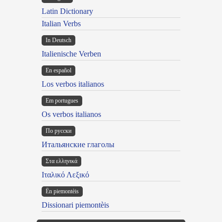
Latin Dictionary
Italian Verbs
In Deutsch
Italienische Verben
En español
Los verbos italianos
Em portugues
Os verbos italianos
По русски
Итальянские глаголы
Στα ελληνικά
Ιταλικό Λεξικό
Ën piemontèis
Dissionari piemontèis