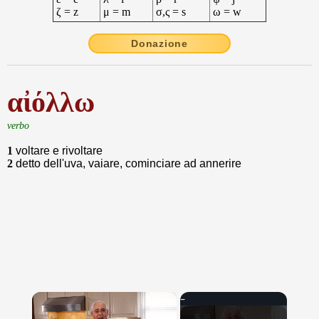
ζ = z
μ = m
σ,ς = s
ω = w
Donazione
αἰόλλω
verbo
1
voltare e rivoltare
2
detto dell'uva, vaiare, cominciare ad annerire
×