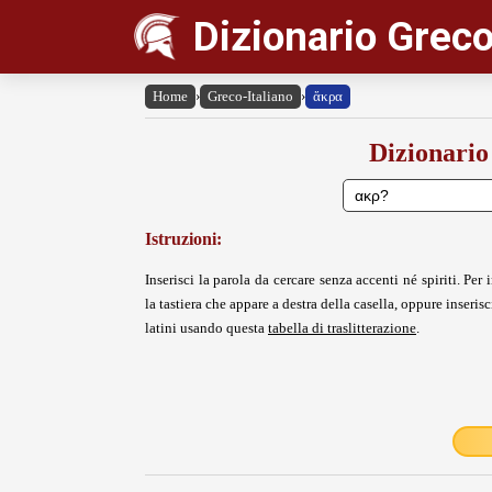
Dizionario Greco
Home
›
Greco-Italiano
›
ἄκρα
Dizionario
Istruzioni:
Inserisci la parola da cercare senza accenti né spiriti. Per i
la tastiera che appare a destra della casella, oppure inserisci
latini usando questa
tabella di traslitterazione
.