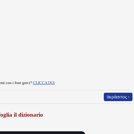
mi con i font greci?
CLICCA QUI
ἀκράαντος ›
oglia il dizionario