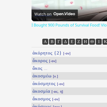
Watch on
I Bought 900 Pounds of Survival Food! Vl
Α
Β
Γ
Δ
Ε
Ζ
Η
Θ
Ι
Κ
ἀκόρητος {2}
[-ον]
ἄκορος
[-ον]
ἄκος
...
ἀκοσμέω
[v.]
ἀκόσμητος
[-ον]
ἀκοσμία
[-ας, ἡ]
ἄκοσμος
[-ον]
ἀκόσμως
[avv.]