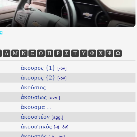
og
Λ
Μ
Ν
Ξ
Ο
Π
Ρ
Σ
Τ
Υ
Φ
Χ
Ψ
Ω
ἄκουρος {1}
[-ον]
ἄκουρος {2}
[-ον]
ἀκούσιος
...
ἀκουσίως
[avv.]
ἄκουσμα
...
ἀκουστέον
[agg.]
ἀκουστικός
[-ή, όν]
ἀκουστός
[-ή, -όν]