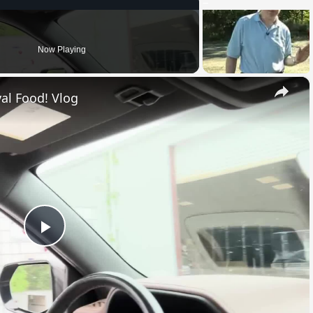
Now Playing
×
al Food! Vlog
Play
Video