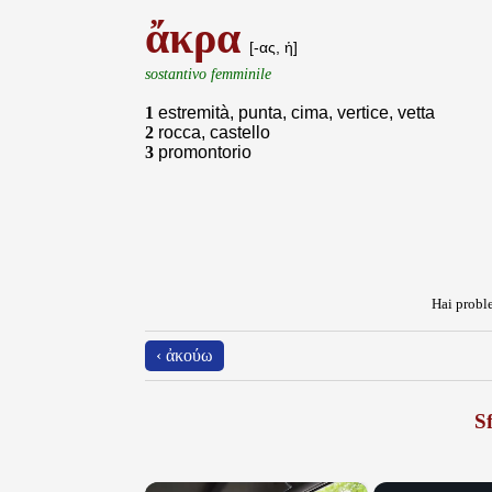
ἄκρα
[-ας, ἡ]
sostantivo femminile
1
estremità, punta, cima, vertice, vetta
2
rocca, castello
3
promontorio
Hai proble
‹ ἀκούω
Sf
×