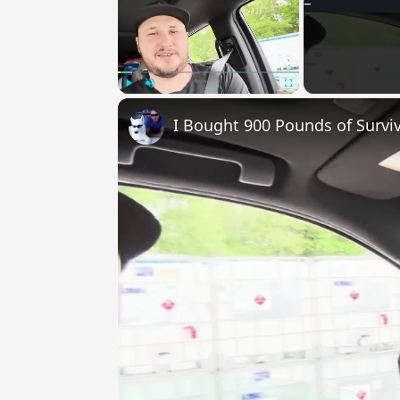
Play
Unmute
Fullscreen
I Bought 900 Pounds of Surviv