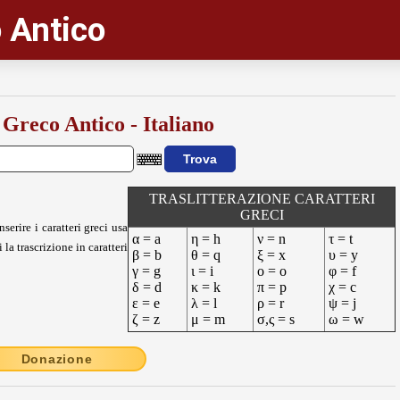
 Antico
 Greco Antico - Italiano
TRASLITTERAZIONE CARATTERI
GRECI
nserire i caratteri greci usa
α = a
η = h
ν = n
τ = t
 la trascrizione in caratteri
β = b
θ = q
ξ = x
υ = y
γ = g
ι = i
ο = o
φ = f
δ = d
κ = k
π = p
χ = c
ε = e
λ = l
ρ = r
ψ = j
ζ = z
μ = m
σ,ς = s
ω = w
Donazione