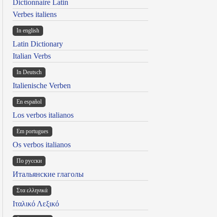
Dictionnaire Latin
Verbes italiens
In english
Latin Dictionary
Italian Verbs
In Deutsch
Italienische Verben
En español
Los verbos italianos
Em portugues
Os verbos italianos
По русски
Итальянские глаголы
Στα ελληνικά
Ιταλικό Λεξικό