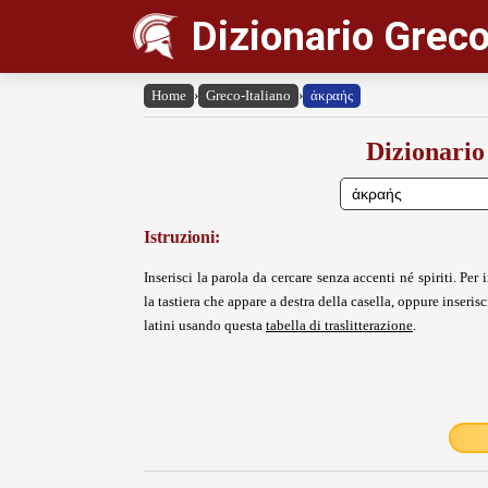
Dizionario Greco
Home
›
Greco-Italiano
›
ἀκραής
Dizionario
Istruzioni:
Inserisci la parola da cercare senza accenti né spiriti. Per i
la tastiera che appare a destra della casella, oppure inserisci
latini usando questa
tabella di traslitterazione
.