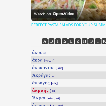
Watch on
PERFECT PASTA SALADS FOR YOUR SUMM
Α
Β
Γ
Δ
Ε
Ζ
Η
Θ
Ι
Κ
ἀκούω
...
ἄκρα
[-ας, ἡ]
ἀκράαντος
[-ον]
Ἀκράγας
...
ἀκραγής
[-ές]
ἀκραής
[-ές]
Ἄκραι
[-ῶν, αἱ]
ἀκραῖος
[-α, -ον]