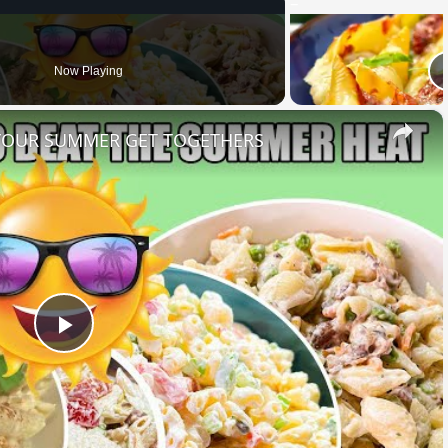
Now Playing
×
 YOUR SUMMER GET TOGETHERS
Play
Video