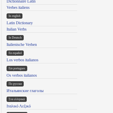
Dictionnaire Latin
Verbes italiens
In english
Latin Dictionary
Italian Verbs
In Deutsch
Italienische Verben
En español
Los verbos italianos
Em portugues
Os verbos italianos
По русски
Итальянские глаголы
Στα ελληνικά
Ιταλικό Λεξικό