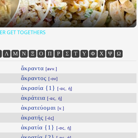
ER GET TOGETHERS
Λ
Μ
Ν
Ξ
Ο
Π
Ρ
Σ
Τ
Υ
Φ
Χ
Ψ
Ω
ἄκραντα
[avv.]
ἄκραντος
[-ον]
ἀκρασία {1}
[-ας, ἡ]
ἀκράτεια
[-ας, ἡ]
ἀκρατεύομαι
[v.]
ἀκρατής
[-ές]
ἀκρατία {1}
[-ας, ἡ]
ἀκρατία {2}
[-ας, ἡ]