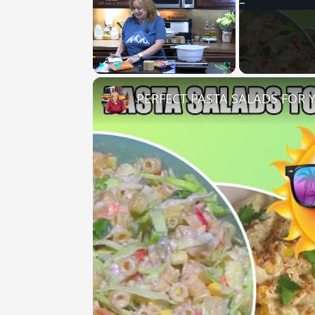
Play
Unmute
Fullscreen
PERFECT PASTA SALADS FOR