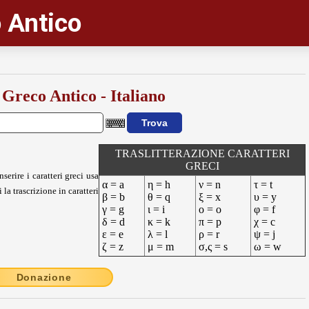
 Antico
 Greco Antico - Italiano
TRASLITTERAZIONE CARATTERI
GRECI
nserire i caratteri greci usa
α = a
η = h
ν = n
τ = t
 la trascrizione in caratteri
β = b
θ = q
ξ = x
υ = y
γ = g
ι = i
ο = o
φ = f
δ = d
κ = k
π = p
χ = c
ε = e
λ = l
ρ = r
ψ = j
ζ = z
μ = m
σ,ς = s
ω = w
Donazione