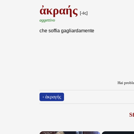
ἀκραής
[-ές]
aggettivo
che soffia gagliardamente
Hai proble
‹ ἀκραγής
Sf
×