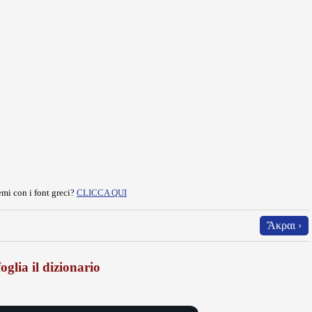
mi con i font greci?
CLICCA QUI
Ἄκραι ›
oglia il dizionario