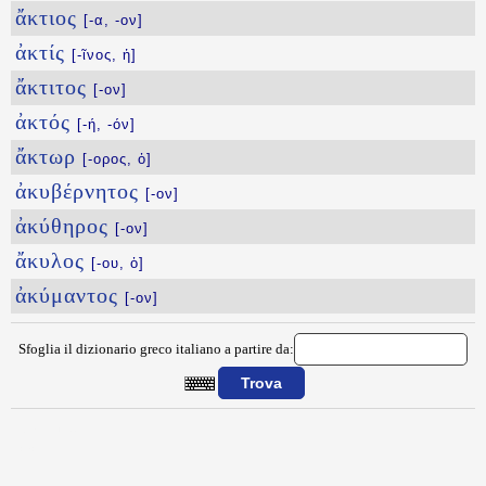
ἄκτιος
[-α, -ον]
ἀκτίς
[-ῖνος, ἡ]
ἄκτιτος
[-ον]
ἀκτός
[-ή, -όν]
ἄκτωρ
[-ορος, ὁ]
ἀκυβέρνητος
[-ον]
ἀκύθηρος
[-ον]
ἄκυλος
[-ου, ὁ]
ἀκύμαντος
[-ον]
Sfoglia il dizionario greco italiano a partire da:
{{ID:AKTH100}}
---CACHE---