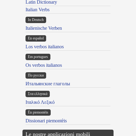
Latin Dictionary
Italian Verbs
In Deutsch
Italienische Verben
En español
Los verbos italianos
Em portugues
Os verbos italianos
По русски
Итальянские глаголы
Στα ελληνικά
Ιταλικό Λεξικό
Ën piemontèis
Dissionari piemontèis
Le nostre applicazioni mobili