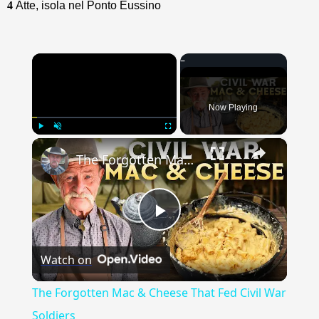
4
Atte, isola nel Ponto Eussino
×
Now Playing
×
Play
Unmute
Fullscreen
The Forgotten Mac & Cheese That Fed Civil War Soldiers
Play
Watch on
Video
The Forgotten Mac & Cheese That Fed Civil War
Soldiers