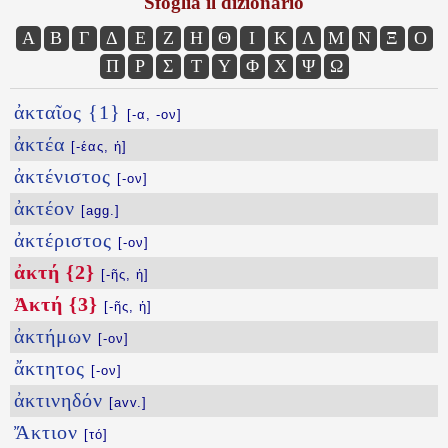
Sfoglia il dizionario
Α
Β
Γ
Δ
Ε
Ζ
Η
Θ
Ι
Κ
Λ
Μ
Ν
Ξ
Ο
Π
Ρ
Σ
Τ
Υ
Φ
Χ
Ψ
Ω
ἀκταῖος {1}
[-α, -ον]
ἀκτέα
[-έας, ἡ]
ἀκτένιστος
[-ον]
ἀκτέον
[agg.]
ἀκτέριστος
[-ον]
ἀκτή {2}
[-ῆς, ἡ]
Ἀκτή {3}
[-ῆς, ἡ]
ἀκτήμων
[-ον]
ἄκτητος
[-ον]
ἀκτινηδόν
[avv.]
Ἄκτιον
[τό]