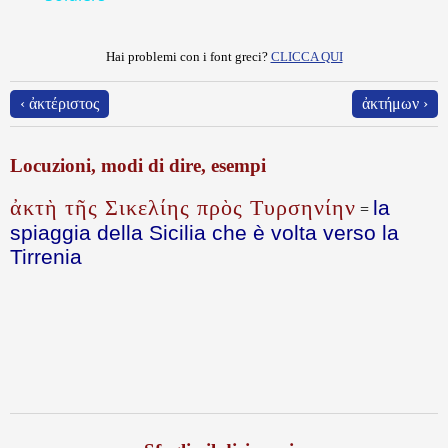
Hai problemi con i font greci?
CLICCA QUI
‹ ἀκτέριστος
ἀκτήμων ›
Locuzioni, modi di dire, esempi
ἀκτὴ τῆς Σικελίης πρὸς Τυρσηνίην
la
=
spiaggia della Sicilia che è volta verso la
Tirrenia