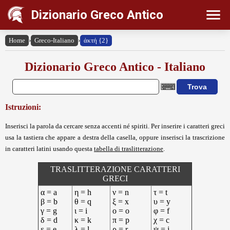
Dizionario Greco Antico
Home
›
Greco-Italiano
›
ἀκτή {2}
Dizionario Greco Antico - Italiano
Istruzioni:
Inserisci la parola da cercare senza accenti né spiriti. Per inserire i caratteri greci
usa la tastiera che appare a destra della casella, oppure inserisci la trascrizione
in caratteri latini usando questa
tabella di traslitterazione
.
TRASLITTERAZIONE CARATTERI
GRECI
α = a
η = h
ν = n
τ = t
β = b
θ = q
ξ = x
υ = y
γ = g
ι = i
ο = o
φ = f
δ = d
κ = k
π = p
χ = c
ε = e
λ = l
ρ = r
ψ = j