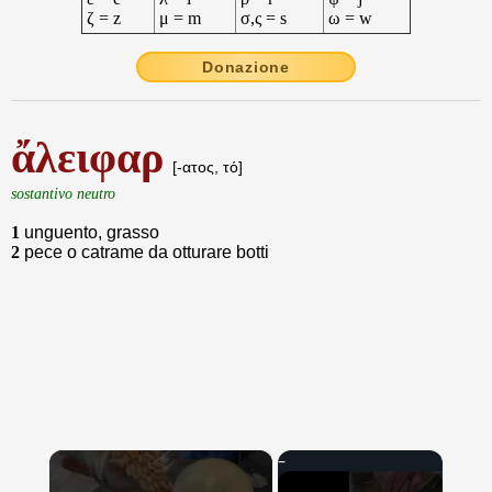
ζ = z
μ = m
σ,ς = s
ω = w
Donazione
ἄλειφαρ
[-ατος, τό]
sostantivo neutro
1
unguento, grasso
2
pece o catrame da otturare botti
×