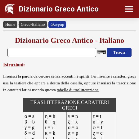
Dizionario Greco Antico
Home
›
Greco-Italiano
›
ἄλειφαρ
Dizionario Greco Antico - Italiano
Istruzioni:
Inserisci la parola da cercare senza accenti né spiriti. Per inserire i caratteri greci
usa la tastiera che appare a destra della casella, oppure inserisci la trascrizione
in caratteri latini usando questa
tabella di traslitterazione
.
TRASLITTERAZIONE CARATTERI
GRECI
α = a
η = h
ν = n
τ = t
β = b
θ = q
ξ = x
υ = y
γ = g
ι = i
ο = o
φ = f
δ = d
κ = k
π = p
χ = c
ε = e
λ = l
ρ = r
ψ = j