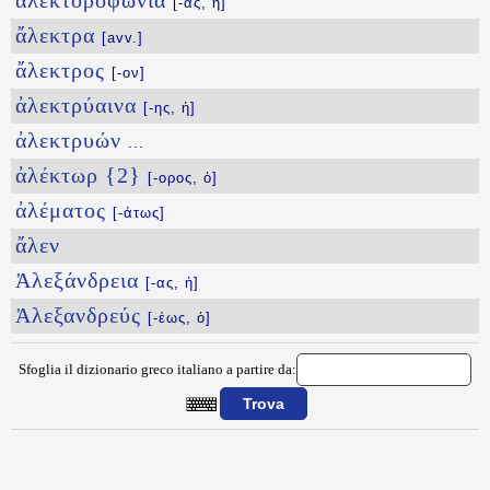
ἀλεκτοροφωνία
[-ας, ἡ]
ἄλεκτρα
[avv.]
ἄλεκτρος
[-ον]
ἀλεκτρύαινα
[-ης, ἡ]
ἀλεκτρυών
...
ἀλέκτωρ {2}
[-ορος, ὁ]
ἀλέματος
[-άτως]
ἄλεν
Ἀλεξάνδρεια
[-ας, ἡ]
Ἀλεξανδρεύς
[-έως, ὁ]
Sfoglia il dizionario greco italiano a partire da:
{{ID:ALEIFAR100}}
---CACHE---