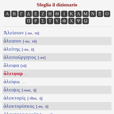
Sfoglia il dizionario
Α
Β
Γ
Δ
Ε
Ζ
Η
Θ
Ι
Κ
Λ
Μ
Ν
Ξ
Ο
Π
Ρ
Σ
Τ
Υ
Φ
Χ
Ψ
Ω
Ἀλείσιον
[-ου, τό]
ἄλεισον
[-ου, τό]
ἀλείτης
[-ου, ὁ]
ἀλειτούργητος
[-ον]
ἄλειφα
[τό]
ἄλειφαρ
...
ἀλείφω
...
ἄλειψις
[-εως, ἡ]
ἀλεκτορίς
[-ίδος, ἡ]
ἀλεκτορίσκος
[-ου, ὁ]