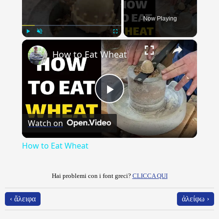
Now Playing
×
Play
Unmute
Fullscreen
How to Eat Wheat
Play
Watch on
Video
How to Eat Wheat
Hai problemi con i font greci?
CLICCA QUI
‹ ἄλειφα
ἀλείφω ›