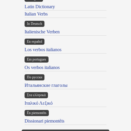
Latin Dictionary
Italian Verbs
In Deutsch
Italienische Verben
En español
Los verbos italianos
Em portugues
Os verbos italianos
По русски
Итальянские глаголы
Στα ελληνικά
Ιταλικό Λεξικό
Ën piemontèis
Dissionari piemontèis