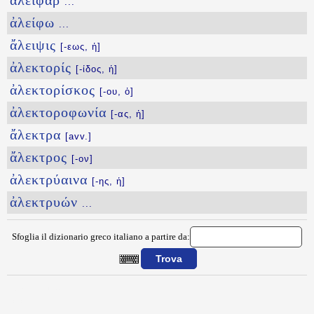
ἄλειφαρ
...
ἀλείφω
...
ἄλειψις
[-εως, ἡ]
ἀλεκτορίς
[-ίδος, ἡ]
ἀλεκτορίσκος
[-ου, ὁ]
ἀλεκτοροφωνία
[-ας, ἡ]
ἄλεκτρα
[avv.]
ἄλεκτρος
[-ον]
ἀλεκτρύαινα
[-ης, ἡ]
ἀλεκτρυών
...
Sfoglia il dizionario greco italiano a partire da:
{{ID:ALEISION100}}
---CACHE---