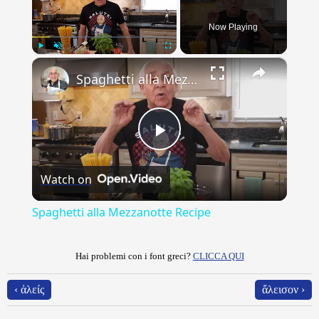
Now Playing
×
Play
Unmute
Fullscreen
Spaghetti alla Mezzanotte Recipe
Play
Watch on
Video
Spaghetti alla Mezzanotte Recipe
Hai problemi con i font greci?
CLICCA QUI
‹ ἀλείς
ἄλεισον ›