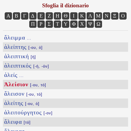
Sfoglia il dizionario
Α
Β
Γ
Δ
Ε
Ζ
Η
Θ
Ι
Κ
Λ
Μ
Ν
Ξ
Ο
Π
Ρ
Σ
Τ
Υ
Φ
Χ
Ψ
Ω
ἄλειμμα
...
ἀλείπτης
[-ου, ὁ]
ἀλειπτική
[ἡ]
ἀλειπτικός
[-ή, -όν]
ἀλείς
...
Ἀλείσιον
[-ου, τό]
ἄλεισον
[-ου, τό]
ἀλείτης
[-ου, ὁ]
ἀλειτούργητος
[-ον]
ἄλειφα
[τό]