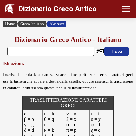
Dizionario Greco Antico
Home
›
Greco-Italiano
›
Ἀλείσιον
Dizionario Greco Antico - Italiano
Istruzioni:
Inserisci la parola da cercare senza accenti né spiriti. Per inserire i caratteri greci
usa la tastiera che appare a destra della casella, oppure inserisci la trascrizione
in caratteri latini usando questa
tabella di traslitterazione
.
TRASLITTERAZIONE CARATTERI
GRECI
α = a
η = h
ν = n
τ = t
β = b
θ = q
ξ = x
υ = y
γ = g
ι = i
ο = o
φ = f
δ = d
κ = k
π = p
χ = c
ε = e
λ = l
ρ = r
ψ = j