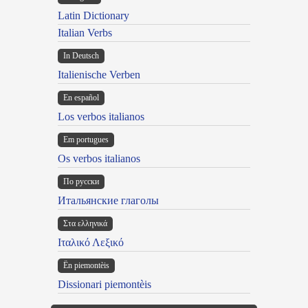
Latin Dictionary
Italian Verbs
In Deutsch
Italienische Verben
En español
Los verbos italianos
Em portugues
Os verbos italianos
По русски
Итальянские глаголы
Στα ελληνικά
Ιταλικό Λεξικό
Ën piemontèis
Dissionari piemontèis