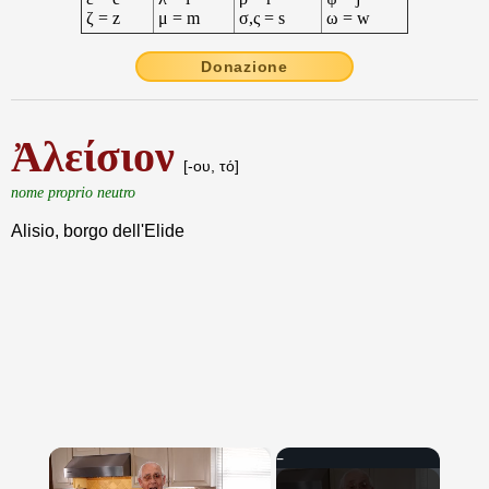
ζ = z
μ = m
σ,ς = s
ω = w
Donazione
Ἀλείσιον
[-ου, τό]
nome proprio neutro
Alisio, borgo dell'Elide
×