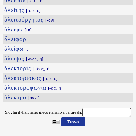
ἄλεισον
[-ου, τό]
ἀλείτης
[-ου, ὁ]
ἀλειτούργητος
[-ον]
ἄλειφα
[τό]
ἄλειφαρ
...
ἀλείφω
...
ἄλειψις
[-εως, ἡ]
ἀλεκτορίς
[-ίδος, ἡ]
ἀλεκτορίσκος
[-ου, ὁ]
ἀλεκτοροφωνία
[-ας, ἡ]
ἄλεκτρα
[avv.]
Sfoglia il dizionario greco italiano a partire da:
{{ID:ALEIPTIKH100}}