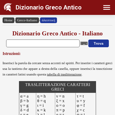
Dizionario Greco Antico
Home
›
Greco-Italiano
›
ἀλειπτική
Dizionario Greco Antico - Italiano
Istruzioni:
Inserisci la parola da cercare senza accenti né spiriti. Per inserire i caratteri greci
usa la tastiera che appare a destra della casella, oppure inserisci la trascrizione
in caratteri latini usando questa
tabella di traslitterazione
.
TRASLITTERAZIONE CARATTERI
GRECI
α = a
η = h
ν = n
τ = t
β = b
θ = q
ξ = x
υ = y
γ = g
ι = i
ο = o
φ = f
δ = d
κ = k
π = p
χ = c
ε = e
λ = l
ρ = r
ψ = j