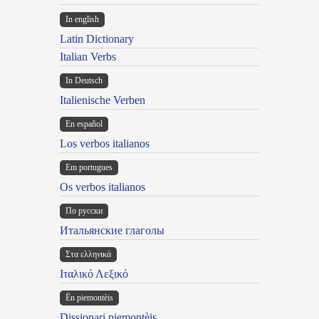
In english
Latin Dictionary
Italian Verbs
In Deutsch
Italienische Verben
En español
Los verbos italianos
Em portugues
Os verbos italianos
По русски
Итальянские глаголы
Στα ελληνικά
Ιταλικό Λεξικό
Ën piemontèis
Dissionari piemontèis