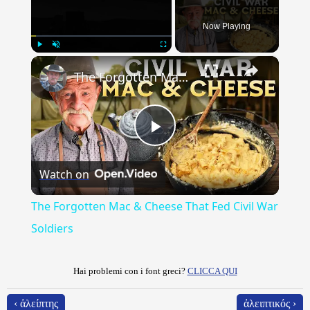
Now Playing
×
Play
Unmute
Fullscreen
The Forgotten Mac & Cheese That Fed Civil War Soldiers
Play
Watch on
Video
The Forgotten Mac & Cheese That Fed Civil War
Soldiers
Hai problemi con i font greci?
CLICCA QUI
‹ ἀλείπτης
ἀλειπτικός ›