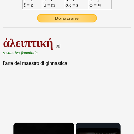
ζ = z
μ = m
σ,ς = s
ω = w
Donazione
ἀλειπτική
[ἡ]
sostantivo femminile
l'arte del maestro di ginnastica
×