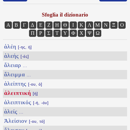
Sfoglia il dizionario
Α
Β
Γ
Δ
Ε
Ζ
Η
Θ
Ι
Κ
Λ
Μ
Ν
Ξ
Ο
Π
Ρ
Σ
Τ
Υ
Φ
Χ
Ψ
Ω
ἀλέη
[-ης, ἡ]
ἀλεής
[-ές]
ἄλειαρ
...
ἄλειμμα
...
ἀλείπτης
[-ου, ὁ]
ἀλειπτική
[ἡ]
ἀλειπτικός
[-ή, -όν]
ἀλείς
...
Ἀλείσιον
[-ου, τό]