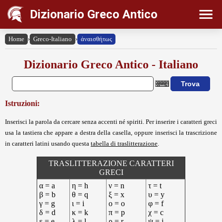
Dizionario Greco Antico
Home
›
Greco-Italiano
›
ἀναισθήτως
Dizionario Greco Antico - Italiano
Istruzioni:
Inserisci la parola da cercare senza accenti né spiriti. Per inserire i caratteri greci
usa la tastiera che appare a destra della casella, oppure inserisci la trascrizione
in caratteri latini usando questa
tabella di traslitterazione
.
TRASLITTERAZIONE CARATTERI
GRECI
α = a
η = h
ν = n
τ = t
β = b
θ = q
ξ = x
υ = y
γ = g
ι = i
ο = o
φ = f
δ = d
κ = k
π = p
χ = c
ε = e
λ = l
ρ = r
ψ = j