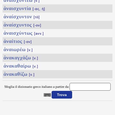
ἀναισχυντέω
[v.]
ἀναισχυντία
[-ας, ἡ]
ἀναίσχυντον
[τὸ]
ἀναίσχυντος
[-ον]
ἀναισχύντως
[avv.]
ἀναίτιος
[-ον]
ἀναιωρέω
[v.]
ἀνακαγχάζω
[v.]
ἀνακαθαίρω
[v.]
ἀνακαθίζω
[v.]
Sfoglia il dizionario greco italiano a partire da:
{{ID:ANAISQHTWS100}}
---CACHE---