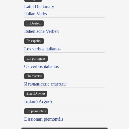
Latin Dictionary
Italian Verbs
In Deutsch
Italienische Verben
En español
Los verbos italianos
Em portugues
Os verbos italianos
По русски
Итальянские глаголы
Στα ελληνικά
Ιταλικό Λεξικό
Ën piemontèis
Dissionari piemontèis