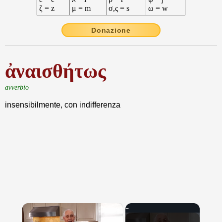
ζ = z
μ = m
σ,ς = s
ω = w
Donazione
ἀναισθήτως
avverbio
insensibilmente, con indifferenza
×