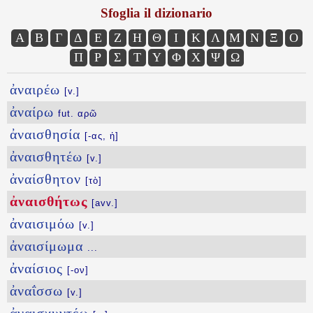
Sfoglia il dizionario
Α
Β
Γ
Δ
Ε
Ζ
Η
Θ
Ι
Κ
Λ
Μ
Ν
Ξ
Ο
Π
Ρ
Σ
Τ
Υ
Φ
Χ
Ψ
Ω
ἀναιρέω
[v.]
ἀναίρω
fut. αρῶ
ἀναισθησία
[-ας, ἡ]
ἀναισθητέω
[v.]
ἀναίσθητον
[τὸ]
ἀναισθήτως
[avv.]
ἀναισιμόω
[v.]
ἀναισίμωμα
...
ἀναίσιος
[-ον]
ἀναΐσσω
[v.]