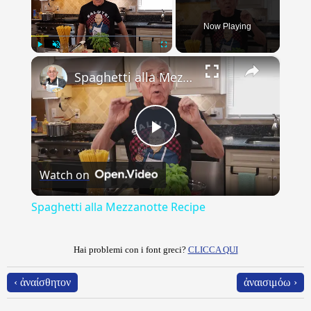
Now Playing
×
Play
Unmute
Fullscreen
Spaghetti alla Mezzanotte Recipe
Play
Watch on
Video
Spaghetti alla Mezzanotte Recipe
Hai problemi con i font greci?
CLICCA QUI
‹ ἀναίσθητον
ἀναισιμόω ›