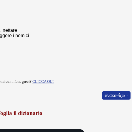
 nettare
uggere i nemici
mi con i font greci?
CLICCA QUI
ἀνακαθίζω ›
oglia il dizionario