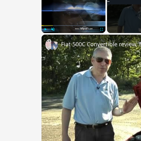
Play
Unmute
Fullscreen
Fiat 500C Convertible review,