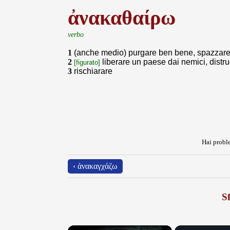
ἀνακαθαίρω
verbo
1
(anche medio) purgare ben bene, spazzare,
2
liberare un paese dai nemici, distr
[figurato]
3
rischiarare
Hai proble
‹ ἀνακαγχάζω
Sf
×