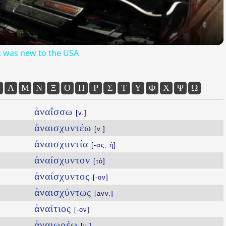
it was new to the USA
Λ
Μ
Ν
Ξ
Ο
Π
Ρ
Σ
Τ
Υ
Φ
Χ
Ψ
Ω
ἀναΐσσω
[v.]
ἀναισχυντέω
[v.]
ἀναισχυντία
[-ας, ἡ]
ἀναίσχυντον
[τὸ]
ἀναίσχυντος
[-ον]
ἀναισχύντως
[avv.]
ἀναίτιος
[-ον]
ἀναιωρέω
[v.]