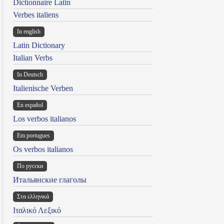
Dictionnaire Latin
Verbes italiens
In english
Latin Dictionary
Italian Verbs
In Deutsch
Italienische Verben
En español
Los verbos italianos
Em portugues
Os verbos italianos
По русски
Итальянские глаголы
Στα ελληνικά
Ιταλικό Λεξικό