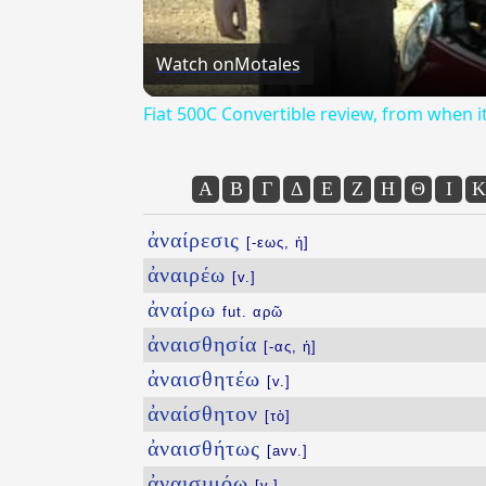
Watch on
Motales
Fiat 500C Convertible review, from when 
Α
Β
Γ
Δ
Ε
Ζ
Η
Θ
Ι
Κ
ἀναίρεσις
[-εως, ἡ]
ἀναιρέω
[v.]
ἀναίρω
fut. αρῶ
ἀναισθησία
[-ας, ἡ]
ἀναισθητέω
[v.]
ἀναίσθητον
[τὸ]
ἀναισθήτως
[avv.]
ἀναισιμόω
[v.]