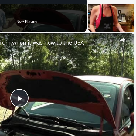
Now Playing
×
 from when it was new to the USA
Play
Video