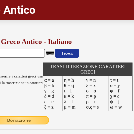
 Antico
 Greco Antico - Italiano
TRASLITTERAZIONE CARATTERI
GRECI
nserire i caratteri greci usa
α = a
η = h
ν = n
τ = t
 la trascrizione in caratteri
β = b
θ = q
ξ = x
υ = y
γ = g
ι = i
ο = o
φ = f
δ = d
κ = k
π = p
χ = c
ε = e
λ = l
ρ = r
ψ = j
ζ = z
μ = m
σ,ς = s
ω = w
Donazione