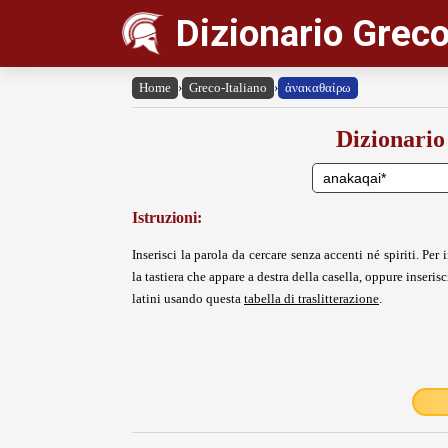
Dizionario Greco
Home
›
Greco-Italiano
›
ἀνακαθαίρω
Dizionario
Istruzioni:
Inserisci la parola da cercare senza accenti né spiriti. Per i
la tastiera che appare a destra della casella, oppure inserisci
latini usando questa
tabella di traslitterazione
.