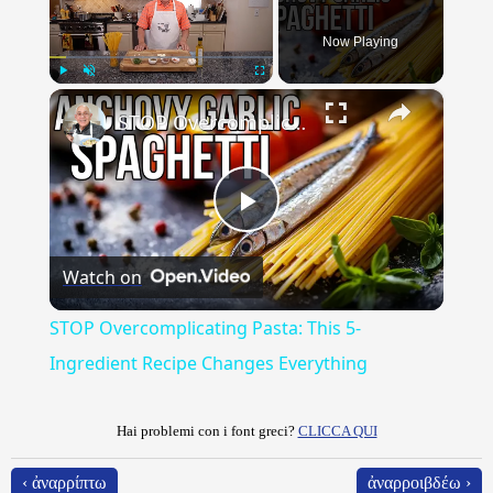
Now Playing
×
Play
Unmute
Fullscreen
STOP Overcomplicating Pasta: This 5-Ingredient Recipe Changes Everything
Play
Watch on
Video
STOP Overcomplicating Pasta: This 5-
Ingredient Recipe Changes Everything
Hai problemi con i font greci?
CLICCA QUI
‹ ἀναρρίπτω
ἀναρροιβδέω ›