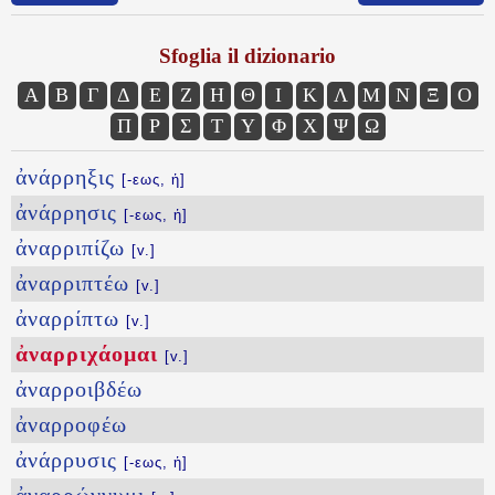
Sfoglia il dizionario
Α
Β
Γ
Δ
Ε
Ζ
Η
Θ
Ι
Κ
Λ
Μ
Ν
Ξ
Ο
Π
Ρ
Σ
Τ
Υ
Φ
Χ
Ψ
Ω
ἀνάρρηξις
[-εως, ἡ]
ἀνάρρησις
[-εως, ἡ]
ἀναρριπίζω
[v.]
ἀναρριπτέω
[v.]
ἀναρρίπτω
[v.]
ἀναρριχάομαι
[v.]
ἀναρροιβδέω
ἀναρροφέω
ἀνάρρυσις
[-εως, ἡ]