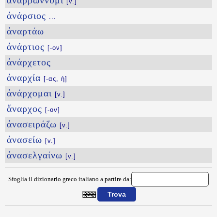
ἀναρρώννυμι
[v.]
ἀνάρσιος
...
ἀναρτάω
ἀνάρτιος
[-ον]
ἀνάρχετος
ἀναρχία
[-ας, ἡ]
ἀνάρχομαι
[v.]
ἄναρχος
[-ον]
ἀνασειράζω
[v.]
ἀνασείω
[v.]
ἀνασελγαίνω
[v.]
Sfoglia il dizionario greco italiano a partire da:
{{ID:ANARRICAOMAI100}}