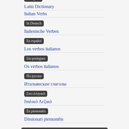
Latin Dictionary
Italian Verbs
In Deutsch
Italienische Verben
En español
Los verbos italianos
Em portugues
Os verbos italianos
По русски
Итальянские глаголы
Στα ελληνικά
Ιταλικό Λεξικό
Ën piemontèis
Dissionari piemontèis