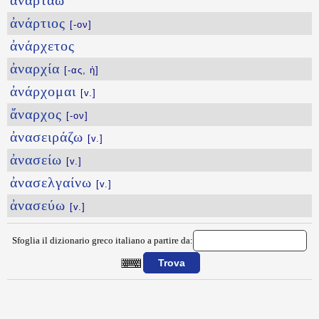
ἀναρτάω
ἀνάρτιος
[-ον]
ἀνάρχετος
ἀναρχία
[-ας, ἡ]
ἀνάρχομαι
[v.]
ἄναρχος
[-ον]
ἀνασειράζω
[v.]
ἀνασείω
[v.]
ἀνασελγαίνω
[v.]
ἀνασεύω
[v.]
Sfoglia il dizionario greco italiano a partire da:
{{ID:ANARROIBDEW100}}
---CACHE---