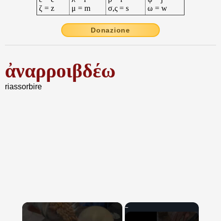
ζ = z
μ = m
σ,ς = s
ω = w
Donazione
ἀναρροιβδέω
riassorbire
×