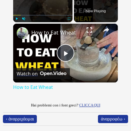
Now Playing
×
Play
Unmute
Fullscreen
How to Eat Wheat
Play
Watch on
Video
How to Eat Wheat
Hai problemi con i font greci?
CLICCA QUI
‹ ἀναρριχάομαι
ἀναρροφέω ›