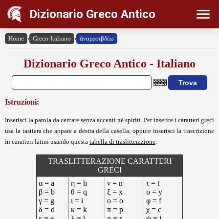
Dizionario Greco Antico
Home
›
Greco-Italiano
›
ἀναρροιβδέω
Dizionario Greco Antico - Italiano
Istruzioni:
Inserisci la parola da cercare senza accenti né spiriti. Per inserire i caratteri greci
usa la tastiera che appare a destra della casella, oppure inserisci la trascrizione
in caratteri latini usando questa
tabella di traslitterazione
.
TRASLITTERAZIONE CARATTERI
GRECI
α = a
η = h
ν = n
τ = t
β = b
θ = q
ξ = x
υ = y
γ = g
ι = i
ο = o
φ = f
δ = d
κ = k
π = p
χ = c
ε = e
λ = l
ρ = r
ψ = j