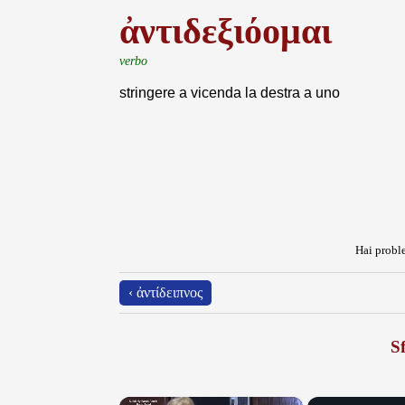
ἀντιδεξιόομαι
verbo
stringere a vicenda la destra a uno
Hai proble
‹ ἀντίδειπνος
Sf
×