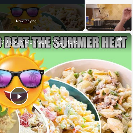
Now Playing
×
 YOUR SUMMER GET TOGETHERS
Play
Video