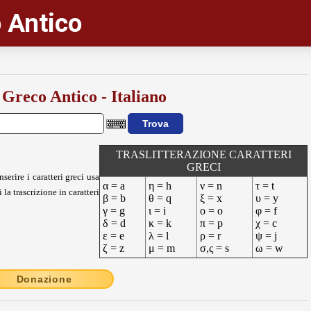
 Antico
 Greco Antico - Italiano
TRASLITTERAZIONE CARATTERI
GRECI
nserire i caratteri greci usa
α = a
η = h
ν = n
τ = t
 la trascrizione in caratteri
β = b
θ = q
ξ = x
υ = y
γ = g
ι = i
ο = o
φ = f
δ = d
κ = k
π = p
χ = c
ε = e
λ = l
ρ = r
ψ = j
ζ = z
μ = m
σ,ς = s
ω = w
Donazione