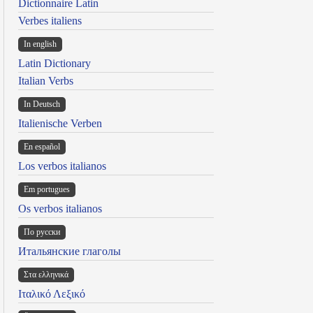
Dictionnaire Latin
Verbes italiens
In english
Latin Dictionary
Italian Verbs
In Deutsch
Italienische Verben
En español
Los verbos italianos
Em portugues
Os verbos italianos
По русски
Итальянские глаголы
Στα ελληνικά
Ιταλικό Λεξικό