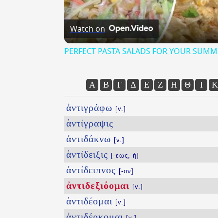
Watch on
PERFECT PASTA SALADS FOR YOUR SUMM
Α
Β
Γ
Δ
Ε
Ζ
Η
Θ
Ι
Κ
ἀντιγράφω
[v.]
ἀντίγραψις
ἀντιδάκνω
[v.]
ἀντίδειξις
[-εως, ἡ]
ἀντίδειπνος
[-ον]
ἀντιδεξιόομαι
[v.]
ἀντιδέομαι
[v.]
ἀντιδέρκομαι
[v.]