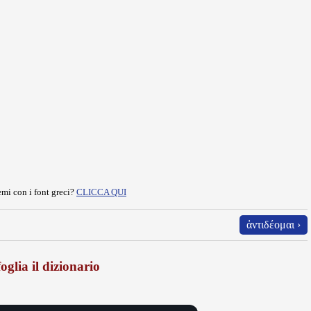
mi con i font greci?
CLICCA QUI
ἀντιδέομαι ›
oglia il dizionario