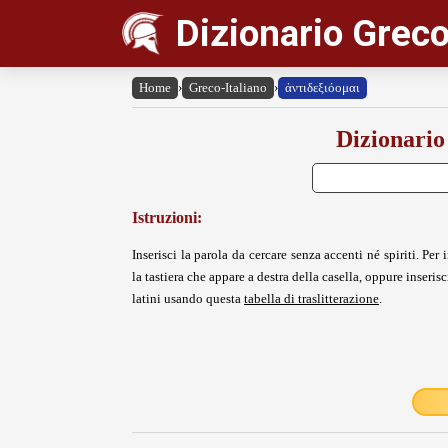
Dizionario Greco
Home
›
Greco-Italiano
›
ἀντιδεξιόομαι
Dizionario
Istruzioni:
Inserisci la parola da cercare senza accenti né spiriti. Per i
la tastiera che appare a destra della casella, oppure inserisci
latini usando questa
tabella di traslitterazione
.