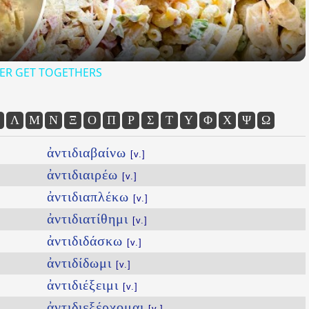
ER GET TOGETHERS
Λ
Μ
Ν
Ξ
Ο
Π
Ρ
Σ
Τ
Υ
Φ
Χ
Ψ
Ω
ἀντιδιαβαίνω
[v.]
ἀντιδιαιρέω
[v.]
ἀντιδιαπλέκω
[v.]
ἀντιδιατίθημι
[v.]
ἀντιδιδάσκω
[v.]
ἀντιδίδωμι
[v.]
ἀντιδιέξειμι
[v.]
ἀντιδιεξέρχομαι
[v.]