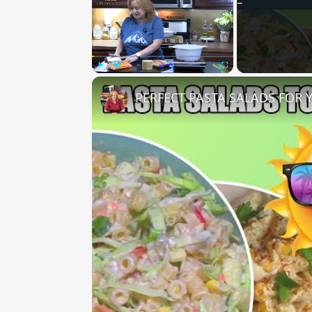
Play
Unmute
Fullscreen
PERFECT PASTA SALADS FOR