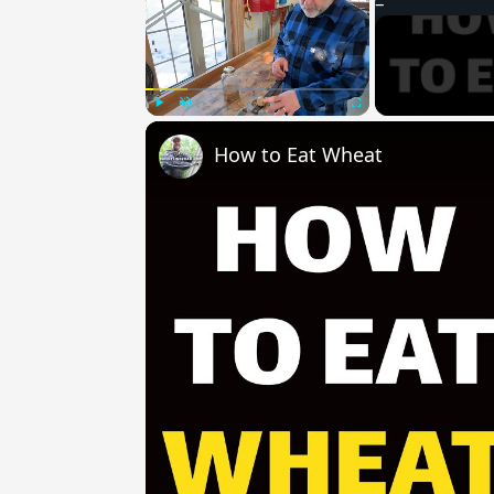
Play
Unmute
Fullscreen
How to Eat Wheat