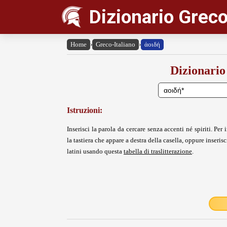
Dizionario Greco
Home
›
Greco-Italiano
›
ἀοιδή
Dizionario
Istruzioni:
Inserisci la parola da cercare senza accenti né spiriti. Per i
la tastiera che appare a destra della casella, oppure inserisci
latini usando questa
tabella di traslitterazione
.