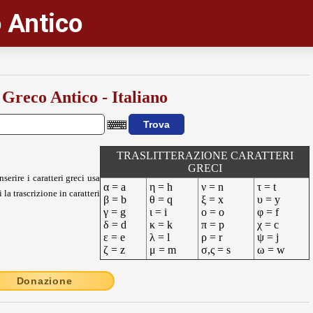
 Antico
 Greco Antico - Italiano
TRASLITTERAZIONE CARATTERI
GRECI
nserire i caratteri greci usa
α = a
η = h
ν = n
τ = t
 la trascrizione in caratteri
β = b
θ = q
ξ = x
υ = y
γ = g
ι = i
ο = o
φ = f
δ = d
κ = k
π = p
χ = c
ε = e
λ = l
ρ = r
ψ = j
ζ = z
μ = m
σ,ς = s
ω = w
Donazione