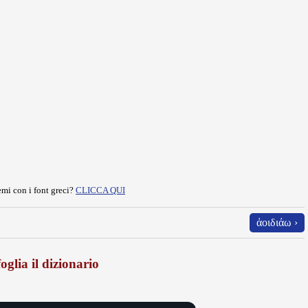
mi con i font greci?
CLICCA QUI
ἀοιδιάω ›
oglia il dizionario