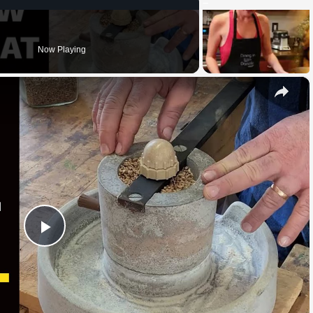
Now Playing
×
Play
Video