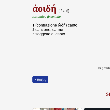
ἀοιδή
[-ῆς, ἡ]
sostantivo femminile
1
(contrazione ᾠδή) canto
2
canzone, carme
3
soggetto di canto
Hai proble
‹ ἄοζος
Sf
×