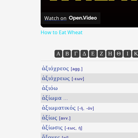
Watch on
How to Eat Wheat
Α
Β
Γ
Δ
Ε
Ζ
Η
Θ
Ι
Κ
ἀξιόχρεος
[agg.]
ἀξιόχρεως
[-εων]
ἀξιόω
ἀξίωμα
...
ἀξιωματικός
[-ή, -όν]
ἀξίως
[avv.]
ἀξίωσις
[-εως, ἡ]
ἄξονες
[οἱ]