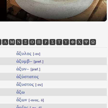
Λ
Μ
Ν
Ξ
Ο
Π
Ρ
Σ
Τ
Υ
Φ
Χ
Ψ
Ω
ἄξυλος
[-ον]
ἀξυμβ–
[pref.]
ἀξυν–
[pref.]
ἀξύστατος
ἄξυστος
[-ον]
ἄξω
ἄξων
[-ονος, ὁ]
ἄοζος
[-ου, ὁ]