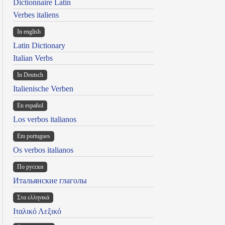
Dictionnaire Latin
Verbes italiens
In english
Latin Dictionary
Italian Verbs
In Deutsch
Italienische Verben
En español
Los verbos italianos
Em portugues
Os verbos italianos
По русски
Итальянские глаголы
Στα ελληνικά
Ιταλικό Λεξικό