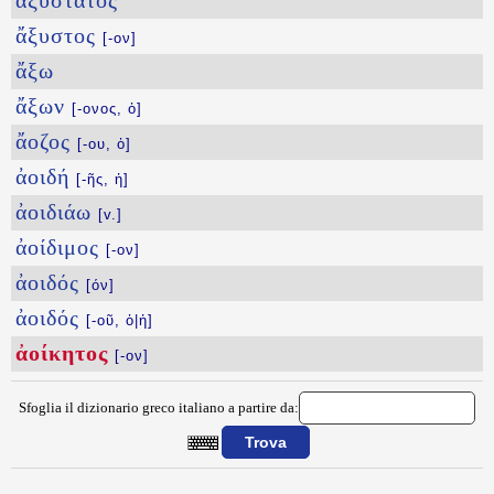
ἀξύστατος
ἄξυστος
[-ον]
ἄξω
ἄξων
[-ονος, ὁ]
ἄοζος
[-ου, ὁ]
ἀοιδή
[-ῆς, ἡ]
ἀοιδιάω
[v.]
ἀοίδιμος
[-ον]
ἀοιδός
[όν]
ἀοιδός
[-οῦ, ὁ|ἡ]
ἀοίκητος
[-ον]
Sfoglia il dizionario greco italiano a partire da:
{{ID:AOIKHTOS100}}