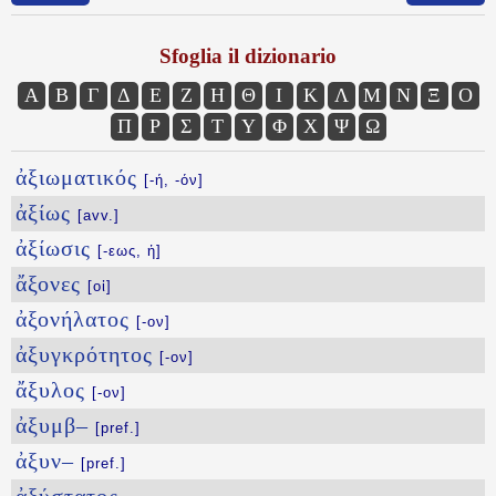
Sfoglia il dizionario
Α
Β
Γ
Δ
Ε
Ζ
Η
Θ
Ι
Κ
Λ
Μ
Ν
Ξ
Ο
Π
Ρ
Σ
Τ
Υ
Φ
Χ
Ψ
Ω
ἀξιωματικός
[-ή, -όν]
ἀξίως
[avv.]
ἀξίωσις
[-εως, ἡ]
ἄξονες
[οἱ]
ἀξονήλατος
[-ον]
ἀξυγκρότητος
[-ον]
ἄξυλος
[-ον]
ἀξυμβ–
[pref.]
ἀξυν–
[pref.]