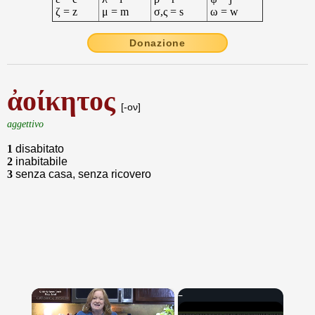
ζ = z
μ = m
σ,ς = s
ω = w
Donazione
ἀοίκητος
[-ον]
aggettivo
1
disabitato
2
inabitabile
3
senza casa, senza ricovero
×