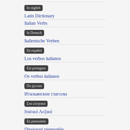
In english
Latin Dictionary
Italian Verbs
In Deutsch
Italienische Verben
En español
Los verbos italianos
Em portugues
Os verbos italianos
По русски
Итальянские глаголы
Στα ελληνικά
Ιταλικό Λεξικό
Ën piemontèis
Dissionari piemontèis