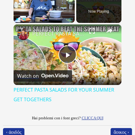
Now Playing
×
Play
Unmute
Fullscreen
PERFECT PASTA SALADS FOR YOUR SUMMER GET TOGETHERS
Play
Watch on
Video
PERFECT PASTA SALADS FOR YOUR SUMMER
GET TOGETHERS
Hai problemi con i font greci?
CLICCA QUI
‹ ἀοιδός
ἄοικος ›