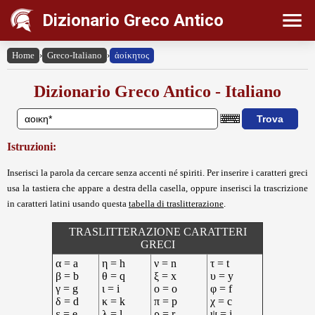
Dizionario Greco Antico
Home
›
Greco-Italiano
›
ἀοίκητος
Dizionario Greco Antico - Italiano
Istruzioni:
Inserisci la parola da cercare senza accenti né spiriti. Per inserire i caratteri greci
usa la tastiera che appare a destra della casella, oppure inserisci la trascrizione
in caratteri latini usando questa
tabella di traslitterazione
.
TRASLITTERAZIONE CARATTERI
GRECI
α = a
η = h
ν = n
τ = t
β = b
θ = q
ξ = x
υ = y
γ = g
ι = i
ο = o
φ = f
δ = d
κ = k
π = p
χ = c
ε = e
λ = l
ρ = r
ψ = j