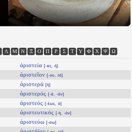
Λ
Μ
Ν
Ξ
Ο
Π
Ρ
Σ
Τ
Υ
Φ
Χ
Ψ
Ω
ἀριστεία
[-ας, ἡ]
ἀριστεῖον
[-ου, τό]
ἀριστερά
[ἡ]
ἀριστερός
[-ά, -όν]
ἀριστεύς
[-έως, ὁ]
ἀριστευτικός
[-ή, -όν]
ἀριστεύω
[-σω]
ἀριστήϊον
[-ου, τό]