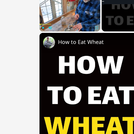
Play
Unmute
Fullscreen
How to Eat Wheat