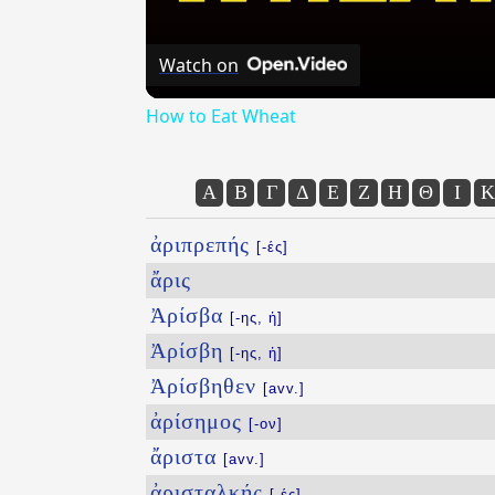
Watch on
How to Eat Wheat
Α
Β
Γ
Δ
Ε
Ζ
Η
Θ
Ι
Κ
ἀριπρεπής
[-ές]
ἄρις
Ἀρίσβα
[-ης, ἡ]
Ἀρίσβη
[-ης, ἡ]
Ἀρίσβηθεν
[avv.]
ἀρίσημος
[-ον]
ἄριστα
[avv.]
ἀρισταλκής
[-ές]