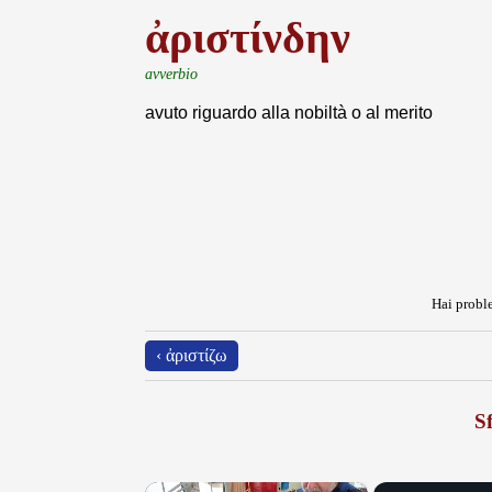
ἀριστίνδην
avverbio
avuto riguardo alla nobiltà o al merito
Hai proble
‹ ἀριστίζω
Sf
×