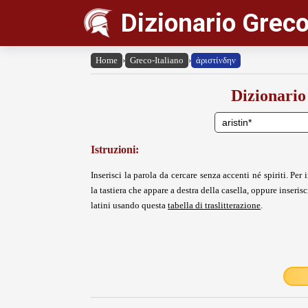
Dizionario Greco
Home
›
Greco-Italiano
›
ἀριστίνδην
Dizionario
Istruzioni:
Inserisci la parola da cercare senza accenti né spiriti. Per i
la tastiera che appare a destra della casella, oppure inserisci
latini usando questa
tabella di traslitterazione
.