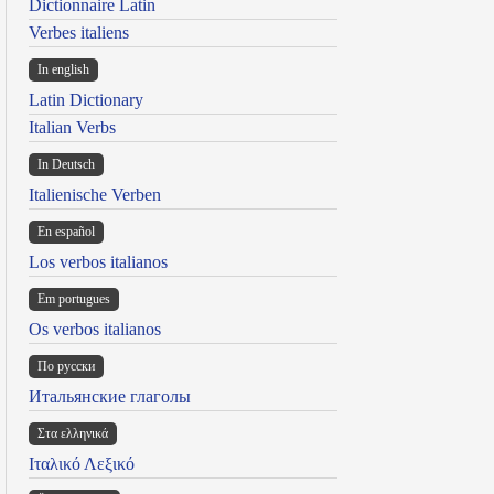
Dictionnaire Latin
Verbes italiens
In english
Latin Dictionary
Italian Verbs
In Deutsch
Italienische Verben
En español
Los verbos italianos
Em portugues
Os verbos italianos
По русски
Итальянские глаголы
Στα ελληνικά
Ιταλικό Λεξικό