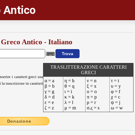
 Antico
 Greco Antico - Italiano
TRASLITTERAZIONE CARATTERI
GRECI
nserire i caratteri greci usa
α = a
η = h
ν = n
τ = t
 la trascrizione in caratteri
β = b
θ = q
ξ = x
υ = y
γ = g
ι = i
ο = o
φ = f
δ = d
κ = k
π = p
χ = c
ε = e
λ = l
ρ = r
ψ = j
ζ = z
μ = m
σ,ς = s
ω = w
Donazione