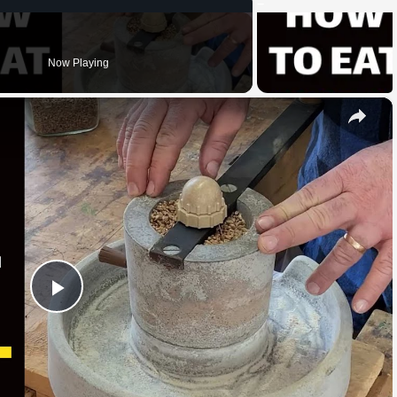
Now Playing
×
Play
Video