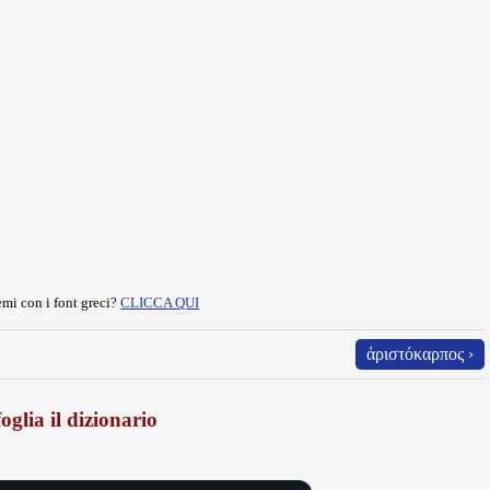
mi con i font greci?
CLICCA QUI
ἀριστόκαρπος ›
oglia il dizionario