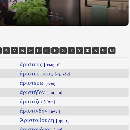
Λ
Μ
Ν
Ξ
Ο
Π
Ρ
Σ
Τ
Υ
Φ
Χ
Ψ
Ω
ἀριστεύς
[-έως, ὁ]
ἀριστευτικός
[-ή, -όν]
ἀριστεύω
[-σω]
ἀριστήϊον
[-ου, τό]
ἀριστίζω
[-ίσω]
ἀριστίνδην
[avv.]
Ἀριστοβούλη
[-ης, ἡ]
ἀριστογόνος
[-ον]