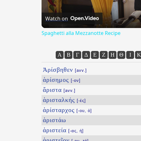
Watch on
Spaghetti alla Mezzanotte Recipe
Α
Β
Γ
Δ
Ε
Ζ
Η
Θ
Ι
Κ
Ἀρίσβηθεν
[avv.]
ἀρίσημος
[-ον]
ἄριστα
[avv.]
ἀρισταλκής
[-ές]
ἀρίσταρχος
[-ου, ὁ]
ἀριστάω
ἀριστεία
[-ας, ἡ]
ἀριστεῖον
[-ου, τό]