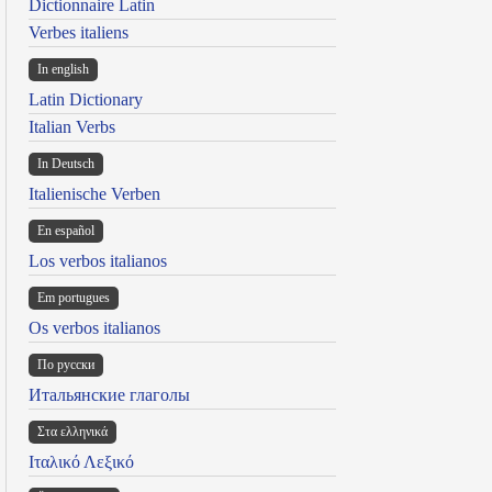
Dictionnaire Latin
Verbes italiens
In english
Latin Dictionary
Italian Verbs
In Deutsch
Italienische Verben
En español
Los verbos italianos
Em portugues
Os verbos italianos
По русски
Итальянские глаголы
Στα ελληνικά
Ιταλικό Λεξικό