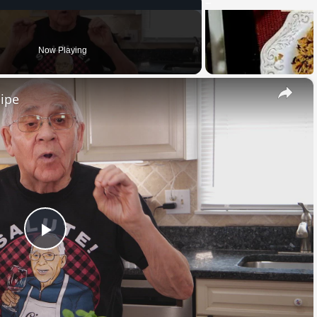
Now Playing
×
cipe
Play
Video