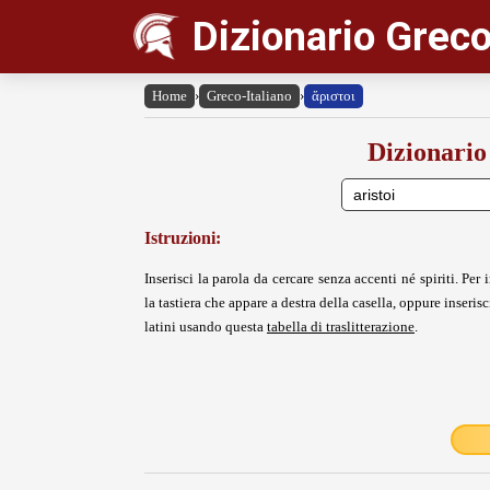
Dizionario Greco
Home
›
Greco-Italiano
›
ἄριστοι
Dizionario
Istruzioni:
Inserisci la parola da cercare senza accenti né spiriti. Per i
la tastiera che appare a destra della casella, oppure inserisci
latini usando questa
tabella di traslitterazione
.