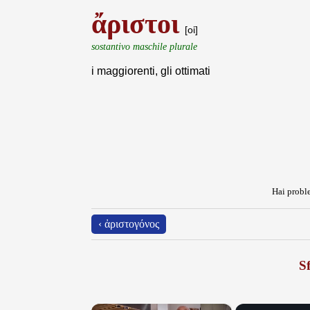
ἄριστοι
[οἱ]
sostantivo maschile plurale
i maggiorenti, gli ottimati
Hai proble
‹ ἀριστογόνος
Sf
×