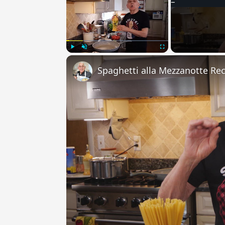
Play
Unmute
Fullscreen
Spaghetti alla Mezzanotte Re