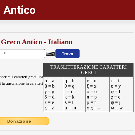
 Antico
 Greco Antico - Italiano
TRASLITTERAZIONE CARATTERI
GRECI
nserire i caratteri greci usa
α = a
η = h
ν = n
τ = t
 la trascrizione in caratteri
β = b
θ = q
ξ = x
υ = y
γ = g
ι = i
ο = o
φ = f
δ = d
κ = k
π = p
χ = c
ε = e
λ = l
ρ = r
ψ = j
ζ = z
μ = m
σ,ς = s
ω = w
Donazione