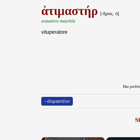
ἀτιμαστήρ
[-ῆρος, ὁ]
sostantivo maschile
vituperatore
Hai proble
‹ ἀτιμαστέον
Sf
×