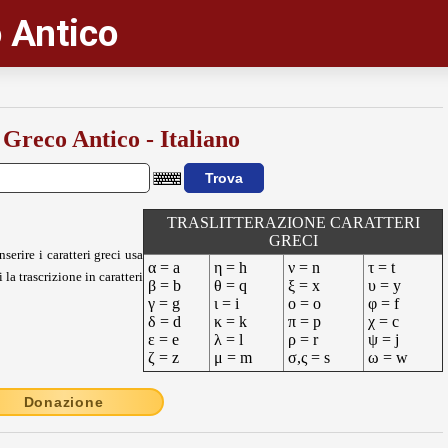
 Antico
 Greco Antico - Italiano
TRASLITTERAZIONE CARATTERI
GRECI
nserire i caratteri greci usa
α = a
η = h
ν = n
τ = t
 la trascrizione in caratteri
β = b
θ = q
ξ = x
υ = y
γ = g
ι = i
ο = o
φ = f
δ = d
κ = k
π = p
χ = c
ε = e
λ = l
ρ = r
ψ = j
ζ = z
μ = m
σ,ς = s
ω = w
Donazione