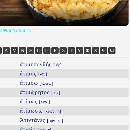
l War Soldiers
Λ
Μ
Ν
Ξ
Ο
Π
Ρ
Σ
Τ
Υ
Φ
Χ
Ψ
Ω
ἀτιμοπενθής
[-ές]
ἄτιμος
[-ον]
ἀτιμόω
[-ώσω]
ἀτιμώρητος
[-ον]
ἀτίμως
[avv.]
ἀτίμωσις
[-εως, ἡ]
Ἀτιντᾶνες
[-ων, οἱ]
ἀτισία
[-ας, ἡ]