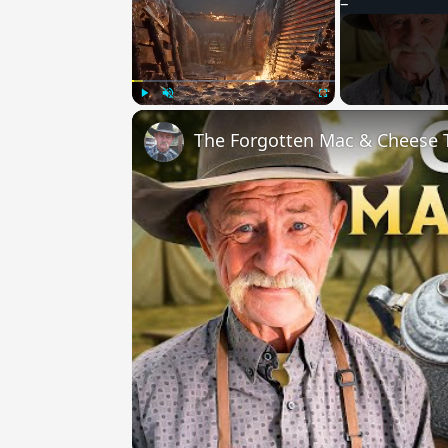
Play
Unmute
Fullscreen
The Forgotten Mac & Cheese T