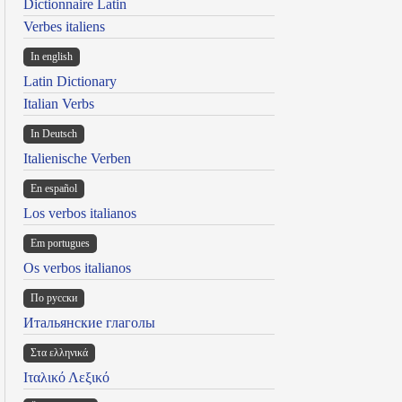
Dictionnaire Latin
Verbes italiens
In english
Latin Dictionary
Italian Verbs
In Deutsch
Italienische Verben
En español
Los verbos italianos
Em portugues
Os verbos italianos
По русски
Итальянские глаголы
Στα ελληνικά
Ιταλικό Λεξικό