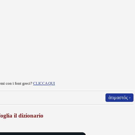
mi con i font greci?
CLICCA QUI
ἀτιμαστός ›
oglia il dizionario