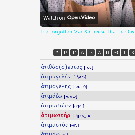
Watch on
The Forgotten Mac & Cheese That Fed Civi
Α
Β
Γ
Δ
Ε
Ζ
Η
Θ
Ι
Κ
ἀτιθάσ(σ)ευτος
[-ον]
ἀτιμαγελέω
[-ήσω]
ἀτιμαγέλης
[-ου, ὁ]
ἀτιμάζω
[-άσω]
ἀτιμαστέον
[agg.]
ἀτιμαστήρ
[-ῆρος, ὁ]
ἀτιμαστός
[-όν]
ἀτιμάω
[v.]