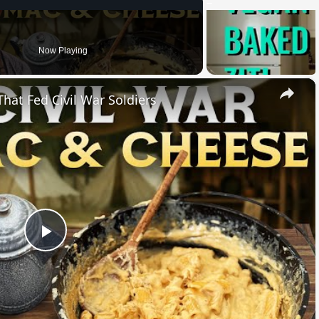
Now Playing
×
hat Fed Civil War Soldiers
Play
Video