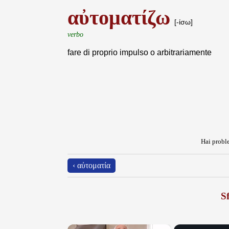
αὐτοματίζω
[-ίσω]
verbo
fare di proprio impulso o arbitrariamente
Hai proble
‹ αὐτοματία
Sf
×