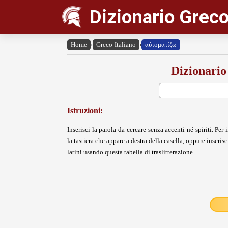
Dizionario Greco
Home
›
Greco-Italiano
›
αὐτοματίζω
Dizionario
Istruzioni:
Inserisci la parola da cercare senza accenti né spiriti. Per i
la tastiera che appare a destra della casella, oppure inserisci
latini usando questa
tabella di traslitterazione
.