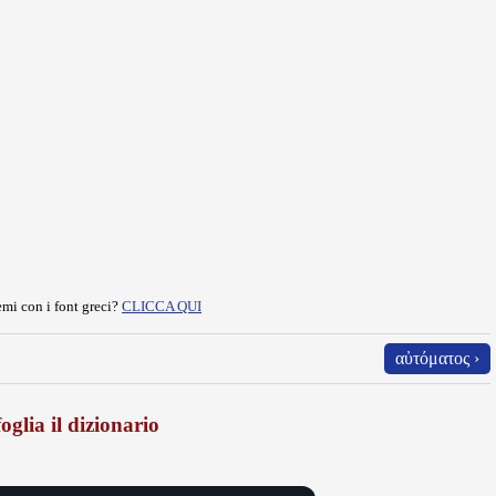
mi con i font greci?
CLICCA QUI
αὐτόματος ›
oglia il dizionario