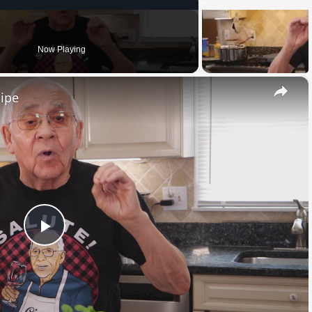
Now Playing
×
cipe
Play
Video