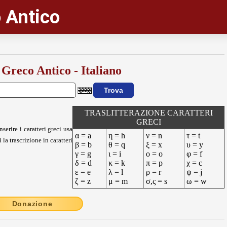
 Antico
 Greco Antico - Italiano
TRASLITTERAZIONE CARATTERI
GRECI
nserire i caratteri greci usa
α = a
η = h
ν = n
τ = t
 la trascrizione in caratteri
β = b
θ = q
ξ = x
υ = y
γ = g
ι = i
ο = o
φ = f
δ = d
κ = k
π = p
χ = c
ε = e
λ = l
ρ = r
ψ = j
ζ = z
μ = m
σ,ς = s
ω = w
Donazione