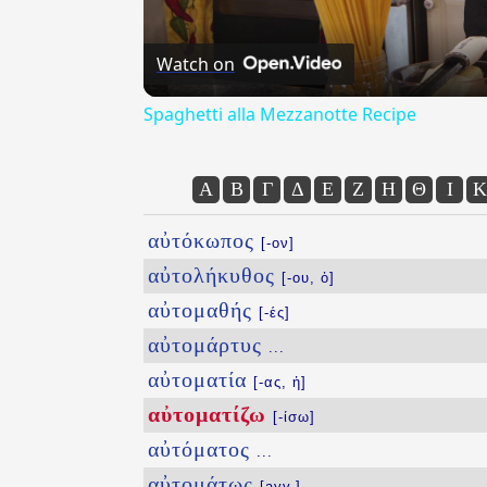
Watch on
Spaghetti alla Mezzanotte Recipe
Α
Β
Γ
Δ
Ε
Ζ
Η
Θ
Ι
Κ
αὐτόκωπος
[-ον]
αὐτολήκυθος
[-ου, ὁ]
αὐτομαθής
[-ές]
αὐτομάρτυς
...
αὐτοματία
[-ας, ἡ]
αὐτοματίζω
[-ίσω]
αὐτόματος
...
αὐτομάτως
[avv.]