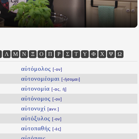
Λ
Μ
Ν
Ξ
Ο
Π
Ρ
Σ
Τ
Υ
Φ
Χ
Ψ
Ω
αὐτόμολος
[-ον]
αὐτονομέομαι
[-ήσοµαι]
αὐτονομία
[-ας, ἡ]
αὐτόνομος
[-ον]
αὐτονυχί
[avv.]
αὐτόξυλος
[-ον]
αὐτοπαθής
[-ές]
αὐτόπαις
...