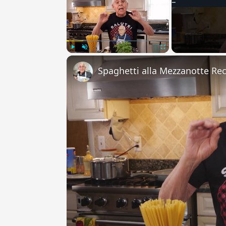
Play
Unmute
Fullscreen
Spaghetti alla Mezzanotte Re