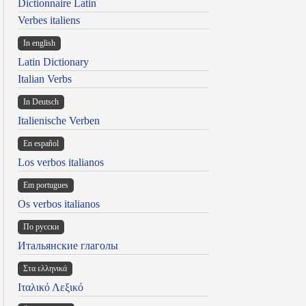
Dictionnaire Latin
Verbes italiens
In english
Latin Dictionary
Italian Verbs
In Deutsch
Italienische Verben
En español
Los verbos italianos
Em portugues
Os verbos italianos
По русски
Итальянские глаголы
Στα ελληνικά
Ιταλικό Λεξικό