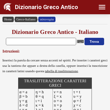
Dizionario Greco Antico
Home
›
Greco-Italiano
›
αὐτονομία
Dizionario Greco Antico - Italiano
Istruzioni:
Inserisci la parola da cercare senza accenti né spiriti. Per inserire i caratteri greci
usa la tastiera che appare a destra della casella, oppure inserisci la trascrizione
in caratteri latini usando questa
tabella di traslitterazione
.
TRASLITTERAZIONE CARATTERI
GRECI
α = a
η = h
ν = n
τ = t
β = b
θ = q
ξ = x
υ = y
γ = g
ι = i
ο = o
φ = f
δ = d
κ = k
π = p
χ = c
ε = e
λ = l
ρ = r
ψ = j