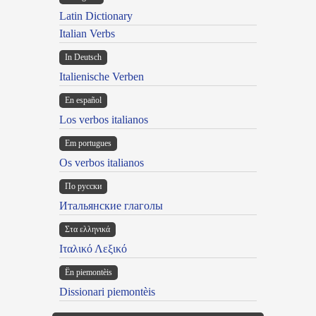
Latin Dictionary
Italian Verbs
In Deutsch
Italienische Verben
En español
Los verbos italianos
Em portugues
Os verbos italianos
По русски
Итальянские глаголы
Στα ελληνικά
Ιταλικό Λεξικό
Ën piemontèis
Dissionari piemontèis