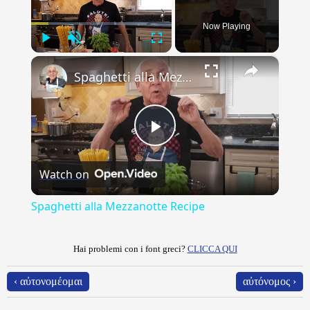
Now Playing
Play
Unmute
Fullscreen
×
Spaghetti alla Mezzanotte Recipe
Play
Watch on
Video
Spaghetti alla Mezzanotte Recipe
Hai problemi con i font greci?
CLICCA QUI
‹ αὐτονομέομαι
αὐτόνομος ›