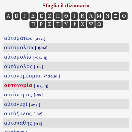
Sfoglia il dizionario
Α
Β
Γ
Δ
Ε
Ζ
Η
Θ
Ι
Κ
Λ
Μ
Ν
Ξ
Ο
Π
Ρ
Σ
Τ
Υ
Φ
Χ
Ψ
Ω
αὐτομάτως
[avv.]
αὐτομολέω
[-ήσω]
αὐτομολία
[-ας, ἡ]
αὐτόμολος
[-ον]
αὐτονομέομαι
[-ήσοµαι]
αὐτονομία
[-ας, ἡ]
αὐτόνομος
[-ον]
αὐτονυχί
[avv.]
αὐτόξυλος
[-ον]
αὐτοπαθής
[-ές]