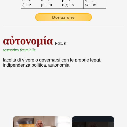
ζ = z
μ = m
σ,ς = s
ω = w
Donazione
αὐτονομία
[-ας, ἡ]
sostantivo femminile
facoltà di vivere o governarsi con le proprie leggi,
indipendenza politica, autonomia
×