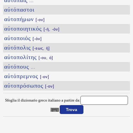
αὐτόπαις
...
αὐτόπαστοι
αὐτοπήμων
[-ον]
αὐτοποιητικός
[-ή, -όν]
αὐτοποιός
[-όν]
αὐτόπολις
[-εως, ἡ]
αὐτοπολίτης
[-ου, ὁ]
αὐτόπους
...
αὐτόπρεμνος
[-ον]
αὐτοπρόσωπος
[-ον]
Sfoglia il dizionario greco italiano a partire da:
{{ID:AYTONOMIA100}}
---CACHE---