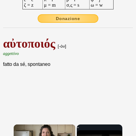
ζ = z
μ = m
σ,ς = s
ω = w
Donazione
αὐτοποιός
[-όν]
aggettivo
fatto da sé, spontaneo
×