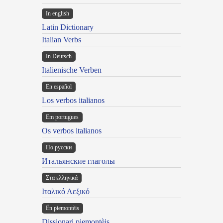
In english
Latin Dictionary
Italian Verbs
In Deutsch
Italienische Verben
En español
Los verbos italianos
Em portugues
Os verbos italianos
По русски
Итальянские глаголы
Στα ελληνικά
Ιταλικό Λεξικό
Ën piemontèis
Dissionari piemontèis