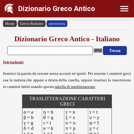
Dizionario Greco Antico
Home
›
Greco-Italiano
›
αὐτοποιός
Dizionario Greco Antico - Italiano
Istruzioni:
Inserisci la parola da cercare senza accenti né spiriti. Per inserire i caratteri greci
usa la tastiera che appare a destra della casella, oppure inserisci la trascrizione
in caratteri latini usando questa
tabella di traslitterazione
.
TRASLITTERAZIONE CARATTERI
GRECI
α = a
η = h
ν = n
τ = t
β = b
θ = q
ξ = x
υ = y
γ = g
ι = i
ο = o
φ = f
δ = d
κ = k
π = p
χ = c
ε = e
λ = l
ρ = r
ψ = j