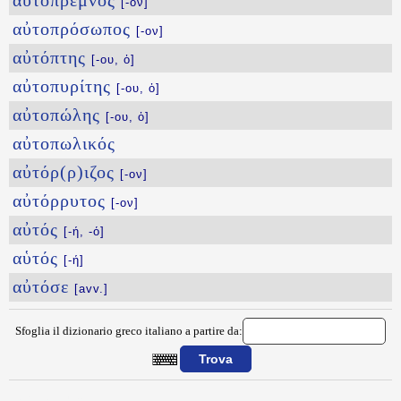
αὐτόπρεμνος
[-ον]
αὐτοπρόσωπος
[-ον]
αὐτόπτης
[-ου, ὁ]
αὐτοπυρίτης
[-ου, ὁ]
αὐτοπώλης
[-ου, ὁ]
αὐτοπωλικός
αὐτόρ(ρ)ιζος
[-ον]
αὐτόρρυτος
[-ον]
αὐτός
[-ή, -ό]
αὑτός
[-ή]
αὐτόσε
[avv.]
Sfoglia il dizionario greco italiano a partire da:
{{ID:AYTOPOIOS100}}