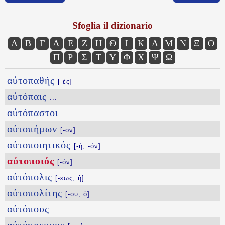
Sfoglia il dizionario
Α
Β
Γ
Δ
Ε
Ζ
Η
Θ
Ι
Κ
Λ
Μ
Ν
Ξ
Ο
Π
Ρ
Σ
Τ
Υ
Φ
Χ
Ψ
Ω
αὐτοπαθής
[-ές]
αὐτόπαις
...
αὐτόπαστοι
αὐτοπήμων
[-ον]
αὐτοποιητικός
[-ή, -όν]
αὐτοποιός
[-όν]
αὐτόπολις
[-εως, ἡ]
αὐτοπολίτης
[-ου, ὁ]
αὐτόπους
...