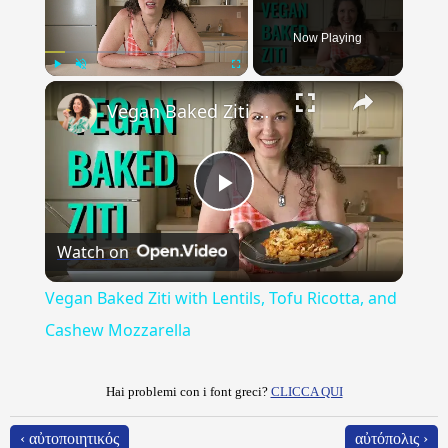
Now Playing
×
Play
Unmute
Fullscreen
Vegan Baked Ziti with Lentils, Tofu Ricotta, and Cashew Mozzarella
Play
Watch on
Video
Vegan Baked Ziti with Lentils, Tofu Ricotta, and
Cashew Mozzarella
Hai problemi con i font greci?
CLICCA QUI
‹ αὐτοποιητικός
αὐτόπολις ›