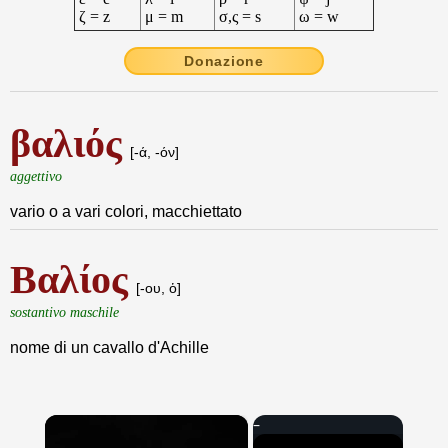
ζ = z
μ = m
σ,ς = s
ω = w
Donazione
βαλιός
[-ά, -όν]
aggettivo
vario o a vari colori, macchiettato
Βαλίος
[-ου, ὁ]
sostantivo maschile
nome di un cavallo d'Achille
×