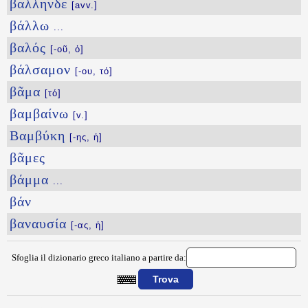
βαλληνδε
[avv.]
βάλλω
...
βαλός
[-οῦ, ὁ]
βάλσαμον
[-ου, τό]
βᾶμα
[τό]
βαμβαίνω
[v.]
Βαμβύκη
[-ης, ἡ]
βᾶμες
βάμμα
...
βάν
βαναυσία
[-ας, ἡ]
Sfoglia il dizionario greco italiano a partire da: