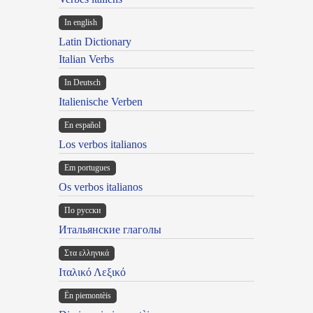
In english
Latin Dictionary
Italian Verbs
In Deutsch
Italienische Verben
En español
Los verbos italianos
Em portugues
Os verbos italianos
По русски
Итальянские глаголы
Στα ελληνικά
Ιταλικό Λεξικό
Ën piemontèis