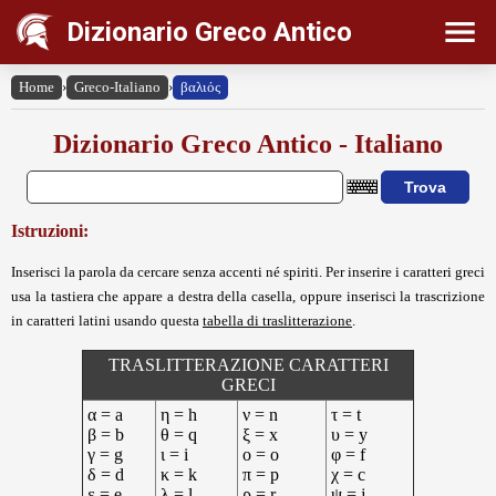
Dizionario Greco Antico
Home
›
Greco-Italiano
›
βαλιός
Dizionario Greco Antico - Italiano
Istruzioni:
Inserisci la parola da cercare senza accenti né spiriti. Per inserire i caratteri greci
usa la tastiera che appare a destra della casella, oppure inserisci la trascrizione
in caratteri latini usando questa
tabella di traslitterazione
.
TRASLITTERAZIONE CARATTERI
GRECI
α = a
η = h
ν = n
τ = t
β = b
θ = q
ξ = x
υ = y
γ = g
ι = i
ο = o
φ = f
δ = d
κ = k
π = p
χ = c
ε = e
λ = l
ρ = r
ψ = j