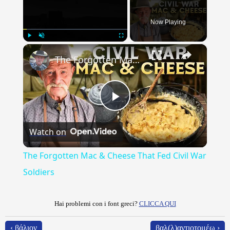
Now Playing
×
Play
Unmute
Fullscreen
The Forgotten Mac & Cheese That Fed Civil War Soldiers
Play
Watch on
Video
The Forgotten Mac & Cheese That Fed Civil War
Soldiers
Hai problemi con i font greci?
CLICCA QUI
‹ βάλιον
βαλ(λ)αντιοτομέω ›