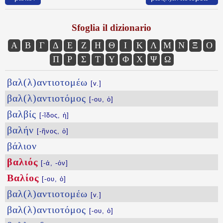
Sfoglia il dizionario
Α
Β
Γ
Δ
Ε
Ζ
Η
Θ
Ι
Κ
Λ
Μ
Ν
Ξ
Ο
Π
Ρ
Σ
Τ
Υ
Φ
Χ
Ψ
Ω
βαλ(λ)αντιοτομέω
[v.]
βαλ(λ)αντιοτόμος
[-ου, ὁ]
βαλβίς
[-ῖδος, ἡ]
βαλήν
[-ῆνος, ὁ]
βάλιον
βαλιός
[-ά, -όν]
Βαλίος
[-ου, ὁ]
βαλ(λ)αντιοτομέω
[v.]
βαλ(λ)αντιοτόμος
[-ου, ὁ]