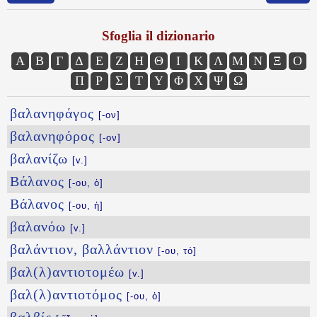
Sfoglia il dizionario
Α
Β
Γ
Δ
Ε
Ζ
Η
Θ
Ι
Κ
Λ
Μ
Ν
Ξ
Ο
Π
Ρ
Σ
Τ
Υ
Φ
Χ
Ψ
Ω
βαλανηφάγος
[-ον]
βαλανηφόρος
[-ον]
βαλανίζω
[v.]
Βάλανος
[-ου, ὁ]
Βάλανος
[-ου, ἡ]
βαλανόω
[v.]
βαλάντιον, βαλλάντιον
[-ου, τό]
βαλ(λ)αντιοτομέω
[v.]
βαλ(λ)αντιοτόμος
[-ου, ὁ]