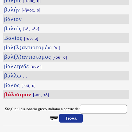
βαλβίς
[-ῖδος, ἡ]
βαλήν
[-ῆνος, ὁ]
βάλιον
βαλιός
[-ά, -όν]
Βαλίος
[-ου, ὁ]
βαλ(λ)αντιοτομέω
[v.]
βαλ(λ)αντιοτόμος
[-ου, ὁ]
βαλληνδε
[avv.]
βάλλω
...
βαλός
[-οῦ, ὁ]
βάλσαμον
[-ου, τό]
Sfoglia il dizionario greco italiano a partire da:
{{ID:BALSAMON100}}