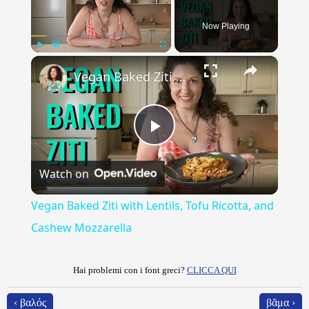
Now Playing
×
Play
Unmute
Fullscreen
Vegan Baked Ziti with Lentils, Tofu Ricotta, and Cashew Mozzarella
Play
Watch on
Video
Vegan Baked Ziti with Lentils, Tofu Ricotta, and
Cashew Mozzarella
Hai problemi con i font greci?
CLICCA QUI
‹ βαλός
βᾶμα ›