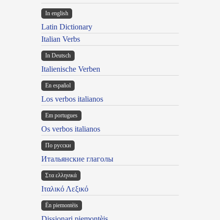
In english
Latin Dictionary
Italian Verbs
In Deutsch
Italienische Verben
En español
Los verbos italianos
Em portugues
Os verbos italianos
По русски
Итальянские глаголы
Στα ελληνικά
Ιταλικό Λεξικό
Ën piemontèis
Dissionari piemontèis