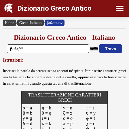
Dizionario Greco Antico
Home
›
Greco-Italiano
›
βάλσαμον
Dizionario Greco Antico - Italiano
Istruzioni:
Inserisci la parola da cercare senza accenti né spiriti. Per inserire i caratteri greci
usa la tastiera che appare a destra della casella, oppure inserisci la trascrizione
in caratteri latini usando questa
tabella di traslitterazione
.
TRASLITTERAZIONE CARATTERI
GRECI
α = a
η = h
ν = n
τ = t
β = b
θ = q
ξ = x
υ = y
γ = g
ι = i
ο = o
φ = f
δ = d
κ = k
π = p
χ = c
ε = e
λ = l
ρ = r
ψ = j