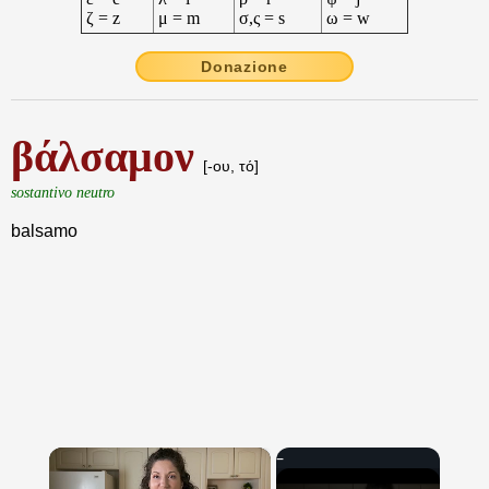
ζ = z
μ = m
σ,ς = s
ω = w
Donazione
βάλσαμον
[-ου, τό]
sostantivo neutro
balsamo
×