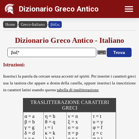
Dizionario Greco Antico
Home
›
Greco-Italiano
›
βάξις
Dizionario Greco Antico - Italiano
Istruzioni:
Inserisci la parola da cercare senza accenti né spiriti. Per inserire i caratteri greci
usa la tastiera che appare a destra della casella, oppure inserisci la trascrizione
in caratteri latini usando questa
tabella di traslitterazione
.
TRASLITTERAZIONE CARATTERI
GRECI
α = a
η = h
ν = n
τ = t
β = b
θ = q
ξ = x
υ = y
γ = g
ι = i
ο = o
φ = f
δ = d
κ = k
π = p
χ = c
ε = e
λ = l
ρ = r
ψ = j