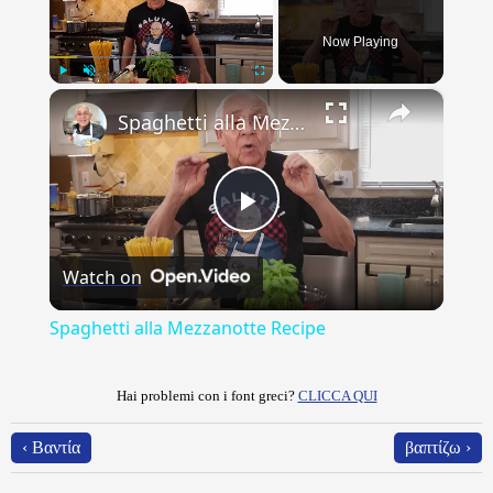
Now Playing
×
Play
Unmute
Fullscreen
Spaghetti alla Mezzanotte Recipe
Play
Watch on
Video
Spaghetti alla Mezzanotte Recipe
Hai problemi con i font greci?
CLICCA QUI
‹ Βαντία
βαπτίζω ›