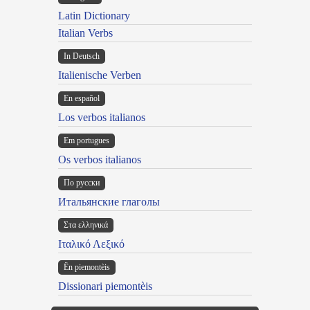
Latin Dictionary
Italian Verbs
In Deutsch
Italienische Verben
En español
Los verbos italianos
Em portugues
Os verbos italianos
По русски
Итальянские глаголы
Στα ελληνικά
Ιταλικό Λεξικό
Ën piemontèis
Dissionari piemontèis