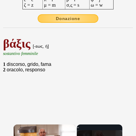
ζ = z
μ = m
σ,ς = s
ω = w
Donazione
βάξις
[-εως, ἡ]
sostantivo femminile
1
discorso, grido, fama
2
oracolo, responso
×