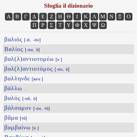
Sfoglia il dizionario
Α
Β
Γ
Δ
Ε
Ζ
Η
Θ
Ι
Κ
Λ
Μ
Ν
Ξ
Ο
Π
Ρ
Σ
Τ
Υ
Φ
Χ
Ψ
Ω
βαλιός
[-ά, -όν]
Βαλίος
[-ου, ὁ]
βαλ(λ)αντιοτομέω
[v.]
βαλ(λ)αντιοτόμος
[-ου, ὁ]
βαλληνδε
[avv.]
βάλλω
...
βαλός
[-οῦ, ὁ]
βάλσαμον
[-ου, τό]
βᾶμα
[τό]
βαμβαίνω
[v.]