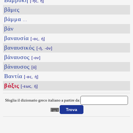
Βαμβύκη
[-ης, ἡ]
βᾶμες
βάμμα
...
βάν
βαναυσία
[-ας, ἡ]
βαναυσικός
[-ή, -όν]
βάναυσος
[-ον]
βάναυσος
[ὁ]
Βαντία
[-ας, ἡ]
βάξις
[-εως, ἡ]
Sfoglia il dizionario greco italiano a partire da:
{{ID:BAXIS100}}
---CACHE---