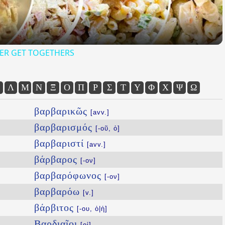
ER GET TOGETHERS
Λ
Μ
Ν
Ξ
Ο
Π
Ρ
Σ
Τ
Υ
Φ
Χ
Ψ
Ω
βαρβαρικῶς
[avv.]
βαρβαρισμός
[-οῦ, ὁ]
βαρβαριστί
[avv.]
βάρβαρος
[-ον]
βαρβαρόφωνος
[-ον]
βαρβαρόω
[v.]
βάρβιτος
[-ου, ὁ|ἡ]
Βαρδιαῖοι
[οἱ]