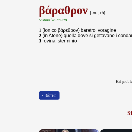
βάραθρον
[-ου, τό]
sostantivo neutro
1
(ionico βάρεθρον) baratro, voragine
2
(in Atene) quella dove si gettavano i conda
3
rovina, sterminio
Hai proble
‹ βάπτω
Sf
×