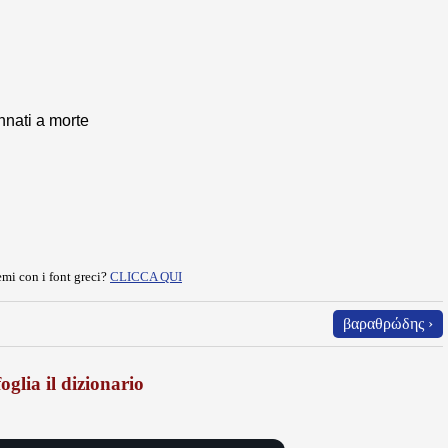
nnati a morte
mi con i font greci?
CLICCA QUI
βαραθρώδης ›
oglia il dizionario