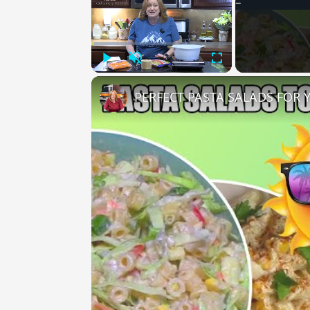
Play
Unmute
Fullscreen
PERFECT PASTA SALADS FOR