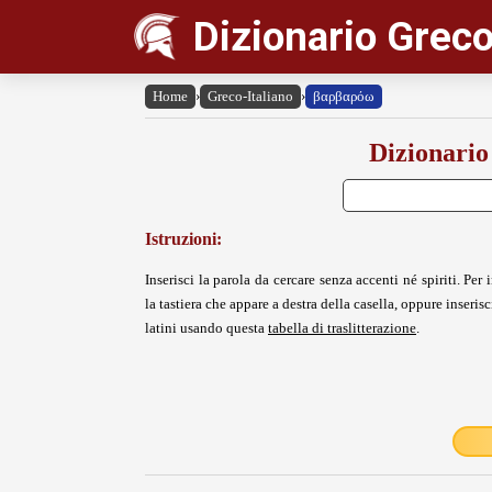
Dizionario Greco
Home
›
Greco-Italiano
›
βαρβαρόω
Dizionario
Istruzioni:
Inserisci la parola da cercare senza accenti né spiriti. Per i
la tastiera che appare a destra della casella, oppure inserisci
latini usando questa
tabella di traslitterazione
.