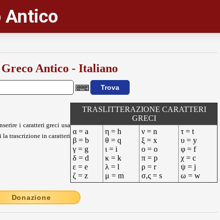
 Antico
 Greco Antico - Italiano
TRASLITTERAZIONE CARATTERI
GRECI
nserire i caratteri greci usa
α = a
η = h
ν = n
τ = t
 la trascrizione in caratteri
β = b
θ = q
ξ = x
υ = y
γ = g
ι = i
ο = o
φ = f
δ = d
κ = k
π = p
χ = c
ε = e
λ = l
ρ = r
ψ = j
ζ = z
μ = m
σ,ς = s
ω = w
Donazione