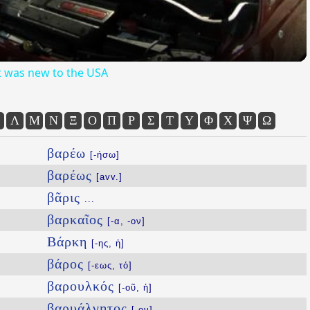
it was new to the USA
Λ
Μ
Ν
Ξ
Ο
Π
Ρ
Σ
Τ
Υ
Φ
Χ
Ψ
Ω
βαρέω
[-ήσω]
βαρέως
[avv.]
βᾶρις
...
βαρκαῖος
[-α, -ον]
Βάρκη
[-ης, ἡ]
βάρος
[-εως, τό]
βαρουλκός
[-οῦ, ἡ]
βαρυάλγητος
[-ον]