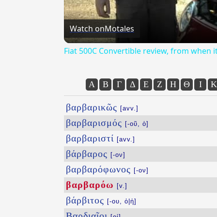
Watch on
Motales
Fiat 500C Convertible review, from when 
Α
Β
Γ
Δ
Ε
Ζ
Η
Θ
Ι
Κ
βαρβαρικῶς
[avv.]
βαρβαρισμός
[-οῦ, ὁ]
βαρβαριστί
[avv.]
βάρβαρος
[-ον]
βαρβαρόφωνος
[-ον]
βαρβαρόω
[v.]
βάρβιτος
[-ου, ὁ|ἡ]
Βαρδιαῖοι
[οἱ]