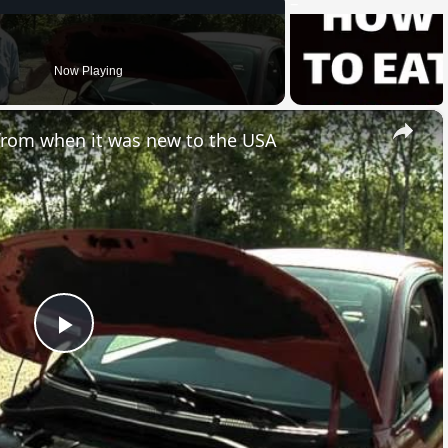
Now Playing
×
 from when it was new to the USA
Play
Video