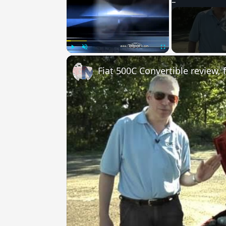
Play
Unmute
Fullscreen
Fiat 500C Convertible review,