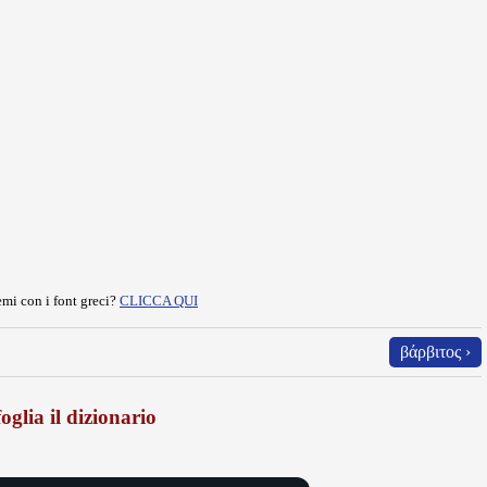
mi con i font greci?
CLICCA QUI
βάρβιτος ›
oglia il dizionario