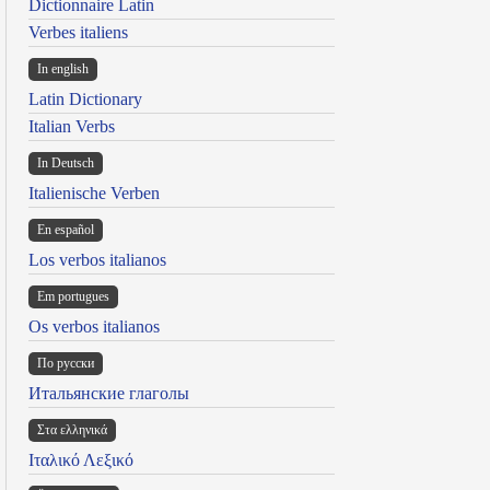
Dictionnaire Latin
Verbes italiens
In english
Latin Dictionary
Italian Verbs
In Deutsch
Italienische Verben
En español
Los verbos italianos
Em portugues
Os verbos italianos
По русски
Итальянские глаголы
Στα ελληνικά
Ιταλικό Λεξικό