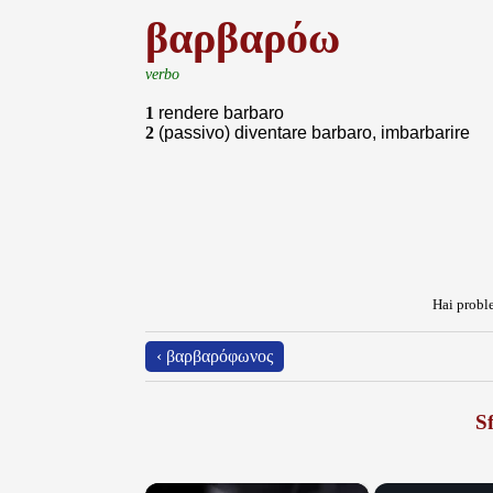
βαρβαρόω
verbo
1
rendere barbaro
2
(passivo) diventare barbaro, imbarbarire
Hai proble
‹ βαρβαρόφωνος
Sf
×