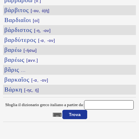
βαρβαρόω
[v.]
βάρβιτος
[-ου, ὁ|ἡ]
Βαρδιαῖοι
[οἱ]
βάρδιστος
[-η, -ον]
βαρδύτερος
[-α, -ον]
βαρέω
[-ήσω]
βαρέως
[avv.]
βᾶρις
...
βαρκαῖος
[-α, -ον]
Βάρκη
[-ης, ἡ]
Sfoglia il dizionario greco italiano a partire da:
{{ID:BARBARIKWS100}}
---CACHE---