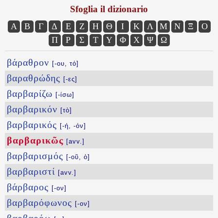
Sfoglia il dizionario
Α
Β
Γ
Δ
Ε
Ζ
Η
Θ
Ι
Κ
Λ
Μ
Ν
Ξ
Ο
Π
Ρ
Σ
Τ
Υ
Φ
Χ
Ψ
Ω
βάραθρον
[-ου, τό]
βαραθρώδης
[-ες]
βαρβαρίζω
[-ίσω]
βαρβαρικόν
[τὸ]
βαρβαρικός
[-ή, -όν]
βαρβαρικῶς
[avv.]
βαρβαρισμός
[-οῦ, ὁ]
βαρβαριστί
[avv.]
βάρβαρος
[-ον]
βαρβαρόφωνος
[-ον]