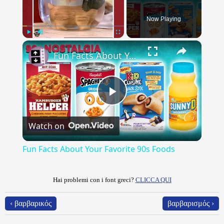
Now Playing
×
Play
Unmute
Fullscreen
Fun Facts About Your Favorite 90s Foods
Play
Watch on
Video
Fun Facts About Your Favorite 90s Foods
Hai problemi con i font greci?
CLICCA QUI
‹ βαρβαρικός
βαρβαρισμός ›