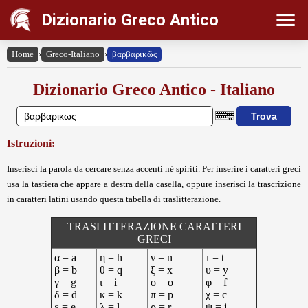
Dizionario Greco Antico
Home
›
Greco-Italiano
›
βαρβαρικῶς
Dizionario Greco Antico - Italiano
Istruzioni:
Inserisci la parola da cercare senza accenti né spiriti. Per inserire i caratteri greci
usa la tastiera che appare a destra della casella, oppure inserisci la trascrizione
in caratteri latini usando questa
tabella di traslitterazione
.
TRASLITTERAZIONE CARATTERI
GRECI
α = a
η = h
ν = n
τ = t
β = b
θ = q
ξ = x
υ = y
γ = g
ι = i
ο = o
φ = f
δ = d
κ = k
π = p
χ = c
ε = e
λ = l
ρ = r
ψ = j