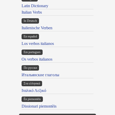
Latin Dictionary
Italian Verbs
In Deutsch
Italienische Verben
En español
Los verbos italianos
Em portugues
Os verbos italianos
По русски
Итальянские глаголы
Στα ελληνικά
Ιταλικό Λεξικό
Ën piemontèis
Dissionari piemontèis