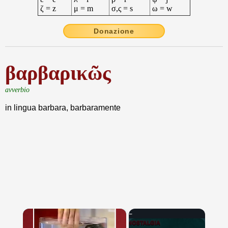
ζ = z
μ = m
σ,ς = s
ω = w
Donazione
βαρβαρικῶς
avverbio
in lingua barbara, barbaramente
×