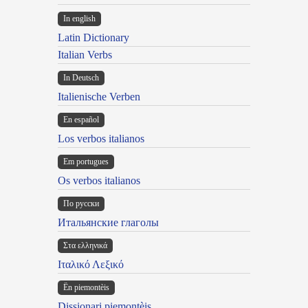
In english
Latin Dictionary
Italian Verbs
In Deutsch
Italienische Verben
En español
Los verbos italianos
Em portugues
Os verbos italianos
По русски
Итальянские глаголы
Στα ελληνικά
Ιταλικό Λεξικό
Ën piemontèis
Dissionari piemontèis