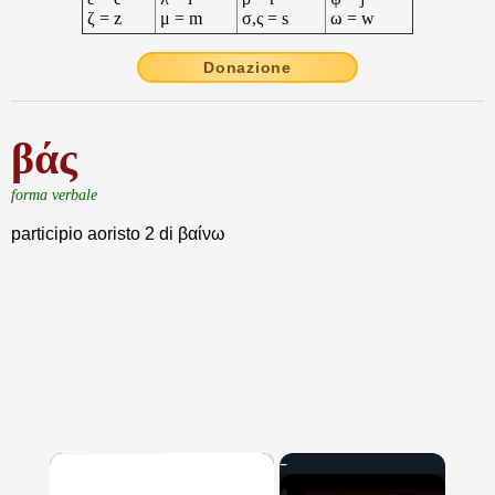
ζ = z
μ = m
σ,ς = s
ω = w
Donazione
βάς
forma verbale
participio aoristo 2 di βαίνω
×