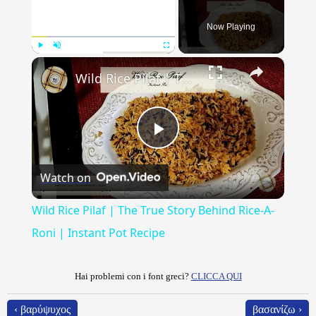
Now Playing
×
Play
Unmute
Fullscreen
Wild Rice Pilaf | The True Story Behind Rice-A-Roni | Instant Pot Recipe
Play
Watch on
Video
Wild Rice Pilaf | The True Story Behind Rice-A-
Roni | Instant Pot Recipe
Hai problemi con i font greci?
CLICCA QUI
‹ βαρύψυχος
βασανίζω ›