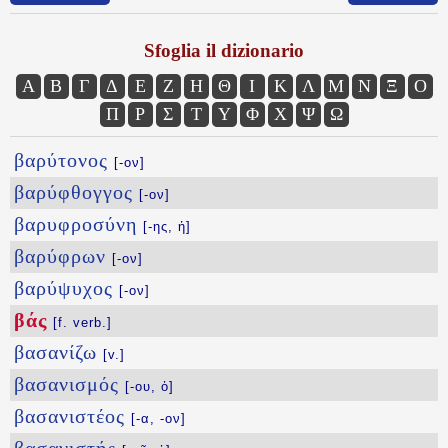
Sfoglia il dizionario
Α
Β
Γ
Δ
Ε
Ζ
Η
Θ
Ι
Κ
Λ
Μ
Ν
Ξ
Ο
Π
Ρ
Σ
Τ
Υ
Φ
Χ
Ψ
Ω
βαρύτονος
[-ον]
βαρύφθογγος
[-ον]
βαρυφροσύνη
[-ης, ἡ]
βαρύφρων
[-ον]
βαρύψυχος
[-ον]
βάς
[f. verb.]
βασανίζω
[v.]
βασανισμός
[-ου, ὁ]
βασανιστέος
[-α, -ον]