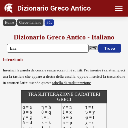
Dizionario Greco Antico
Home
›
Greco-Italiano
›
βάς
Dizionario Greco Antico - Italiano
Istruzioni:
Inserisci la parola da cercare senza accenti né spiriti. Per inserire i caratteri greci
usa la tastiera che appare a destra della casella, oppure inserisci la trascrizione
in caratteri latini usando questa
tabella di traslitterazione
.
TRASLITTERAZIONE CARATTERI
GRECI
α = a
η = h
ν = n
τ = t
β = b
θ = q
ξ = x
υ = y
γ = g
ι = i
ο = o
φ = f
δ = d
κ = k
π = p
χ = c
ε = e
λ = l
ρ = r
ψ = j