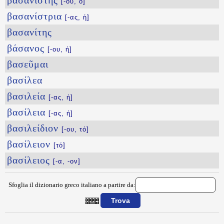
βασανιστής
[-οῦ, ὁ]
βασανίστρια
[-ας, ἡ]
βασανίτης
βάσανος
[-ου, ἡ]
βασεῦμαι
βασίλεα
βασιλεία
[-ας, ἡ]
βασίλεια
[-ας, ἡ]
βασιλείδιον
[-ου, τό]
βασίλειον
[τό]
βασίλειος
[-α, -ον]
Sfoglia il dizionario greco italiano a partire da:
{{ID:BAS100}}