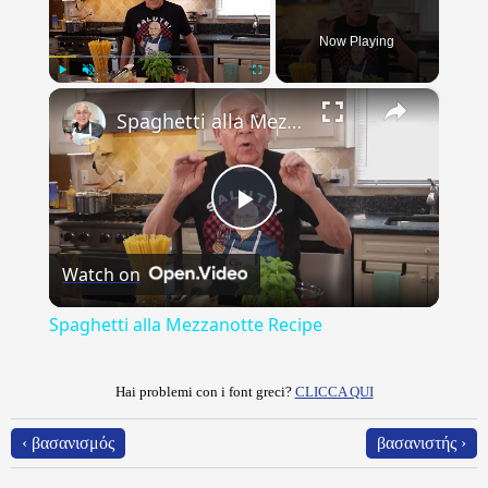
Now Playing
×
Play
Unmute
Fullscreen
Spaghetti alla Mezzanotte Recipe
Play
Watch on
Video
Spaghetti alla Mezzanotte Recipe
Hai problemi con i font greci?
CLICCA QUI
‹ βασανισμός
βασανιστής ›