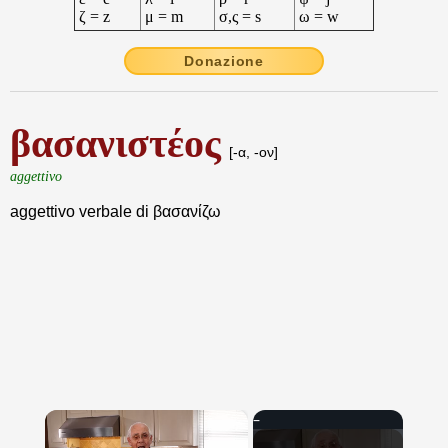
ζ = z
μ = m
σ,ς = s
ω = w
Donazione
βασανιστέος
[-α, -ον]
aggettivo
aggettivo verbale di βασανίζω
×