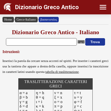
Dizionario Greco Antico
Home
›
Greco-Italiano
›
βασανιστέος
Dizionario Greco Antico - Italiano
Istruzioni:
Inserisci la parola da cercare senza accenti né spiriti. Per inserire i caratteri greci
usa la tastiera che appare a destra della casella, oppure inserisci la trascrizione
in caratteri latini usando questa
tabella di traslitterazione
.
TRASLITTERAZIONE CARATTERI
GRECI
α = a
η = h
ν = n
τ = t
β = b
θ = q
ξ = x
υ = y
γ = g
ι = i
ο = o
φ = f
δ = d
κ = k
π = p
χ = c
ε = e
λ = l
ρ = r
ψ = j