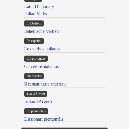
Latin Dictionary
Italian Verbs
In Deutsch
Italienische Verben
En español
Los verbos italianos
Em portugues
Os verbos italianos
По русски
Итальянские глаголы
Στα ελληνικά
Ιταλικό Λεξικό
Ën piemontèis
Dissionari piemontèis