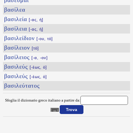
βασεῦμαι
βασίλεα
βασιλεία
[-ας, ἡ]
βασίλεια
[-ας, ἡ]
βασιλείδιον
[-ου, τό]
βασίλειον
[τό]
βασίλειος
[-α, -ον]
βασιλεύς
[-έως, ὁ]
βασιλεύς
[-έως, ὁ]
βασιλεύτατος
Sfoglia il dizionario greco italiano a partire da:
{{ID:BASANISTEOS100}}
---CACHE---