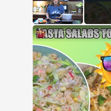
Play
Unmute
Fullscreen
PERFECT PASTA SALADS FOR