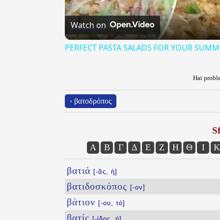
Watch on
PERFECT PASTA SALADS FOR YOUR SUMM
Hai proble
‹ βατοδρόπος
Sf
Α
Β
Γ
Δ
Ε
Ζ
Η
Θ
Ι
Κ
βατιά
[-ᾶς, ἡ]
βατιδοσκόπος
[-ον]
βάτιον
[-ου, τό]
βατίς
[-ίδος, ἡ]