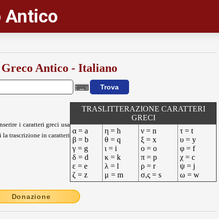
 Antico
 Greco Antico - Italiano
TRASLITTERAZIONE CARATTERI
GRECI
nserire i caratteri greci usa
α = a
η = h
ν = n
τ = t
 la trascrizione in caratteri
β = b
θ = q
ξ = x
υ = y
γ = g
ι = i
ο = o
φ = f
δ = d
κ = k
π = p
χ = c
ε = e
λ = l
ρ = r
ψ = j
ζ = z
μ = m
σ,ς = s
ω = w
Donazione