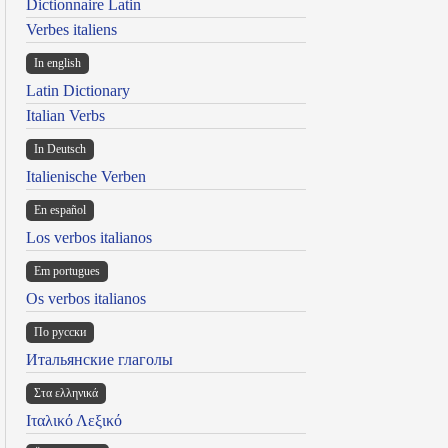
Dictionnaire Latin
Verbes italiens
In english
Latin Dictionary
Italian Verbs
In Deutsch
Italienische Verben
En español
Los verbos italianos
Em portugues
Os verbos italianos
По русски
Итальянские глаголы
Στα ελληνικά
Ιταλικό Λεξικό