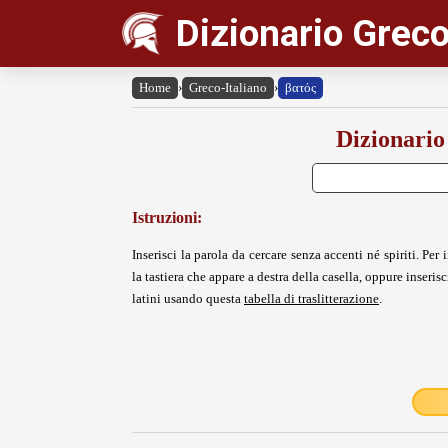
Dizionario Greco
Home
›
Greco-Italiano
›
βατός
Dizionario
Istruzioni:
Inserisci la parola da cercare senza accenti né spiriti. Per i
la tastiera che appare a destra della casella, oppure inserisci
latini usando questa
tabella di traslitterazione
.