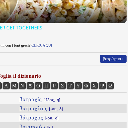
ER GET TOGETHERS
mi con i font greci?
CLICCA QUI
βατράχεια ›
oglia il dizionario
Λ
Μ
Ν
Ξ
Ο
Π
Ρ
Σ
Τ
Υ
Φ
Χ
Ψ
Ω
βατραχίς
[-ῖδος, ἡ]
βατραχίτης
[-ου, ὁ]
βάτραχος
[-ου, ὁ]
βατταρίζω
[v.]