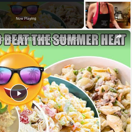
Now Playing
×
 YOUR SUMMER GET TOGETHERS
Play
Video