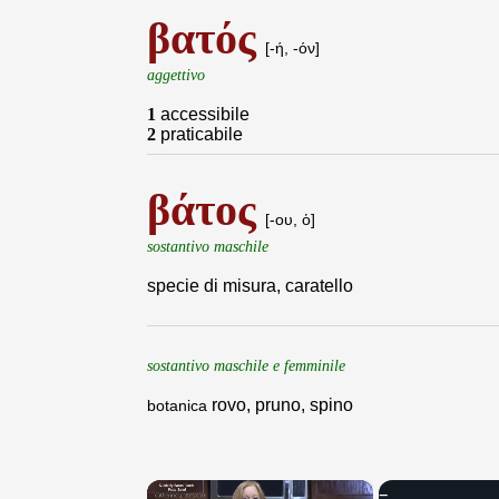
βατός
[-ή, -όν]
aggettivo
1
accessibile
2
praticabile
βάτος
[-ου, ὁ]
sostantivo maschile
specie di misura, caratello
sostantivo maschile e femminile
rovo, pruno, spino
botanica
×